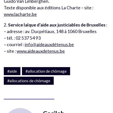
Guido Van Limberghen.
Texte disponible aux éditions La Charte – site :
www.lacharte.be
2.
Service laïque d’aide aux justiciables de Bruxelles
:
– adresse : av. Ducpétiaux, 148 à 1060 Bruxelles
– tél. : 02 537 54 93
– courriel :
info@aideauxdétenus.be
– site :
www.aideauxdetenus.be
#aide
#allocation de chômage
#allocations de chômage