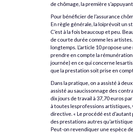
de chômage, la première s’appuyant s
Pour bénéficier de l’assurance chômag
En règle générale, la loiprévoit un s
C’est à la fois beaucoup et peu. Be
de courte durée comme les artistes.
longtemps. L’article 10 propose une
prendre en compte la rémunération p
journée) en ce qui concerne lesartis
que la prestation soit prise en compt
Dans la pratique, on a assisté à deu
assisté au saucissonnage des contr
dix jours de travail à 37,70 euros par 
à toutes lesprofessions artistiques, 
directive. « Le procédé est d’autant 
des prestations autres qu’artistique
Peut-on revendiquer une espèce dedro