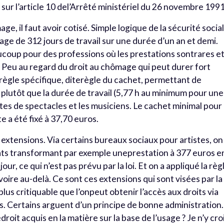
ur l’article 10 del’Arrêté ministériel du 26 novembre 1991
e, il faut avoir cotisé. Simple logique de la sécurité social
tage de 312 jours de travail sur une durée d’un an et demi.
aucoup pour des professions où les prestations sontrares e
 Peu au regard du droit au chômage qui peut durer fort
 règle spécifique, diterègle du cachet, permettant de
lutôt que la durée de travail (5,77 h au minimum pour une
tes de spectacles et les musiciens. Le cachet minimal pour
e a été fixé à 37,70 euros.
x extensions. Via certains bureaux sociaux pour artistes, on
ats transformant par exemple uneprestation à 377 euros e
jour, ce qui n’est pas prévu par la loi. Et on a appliqué la règ
voire au-delà. Ce sont ces extensions qui sont visées par la
plus critiquable que l’onpeut obtenir l’accès aux droits via
s. Certains arguent d’un principe de bonne administration.
it acquis en la matière sur la base de l’usage ? Je n’y cro