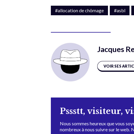
#allocation de chômage
#asbl
Jacques R
VOIR SES ARTI
Pssstt, visiteur, v
Nous sommes heureux que vous soye
nombreux à nous suivre sur le web. 