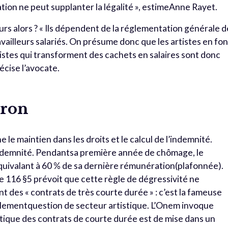
tion ne peut supplanter la légalité », estimeAnne Rayet.
urs alors ? « Ils dépendent de la réglementation générale d
availleurs salariés. On présume donc que les artistes en fon
tistes qui transforment des cachets en salaires sont donc
récise l’avocate.
eron
le maintien dans les droits et le calcul de l’indemnité.
l’indemnité. Pendantsa première année de chômage, le
équivalant à 60 % de sa dernière rémunération(plafonnée).
cle 116 §5 prévoit que cette règle de dégressivité ne
 des « contrats de très courte durée » : c’est la fameuse
nullementquestion de secteur artistique. L’Onem invoque
tique des contrats de courte durée est de mise dans un