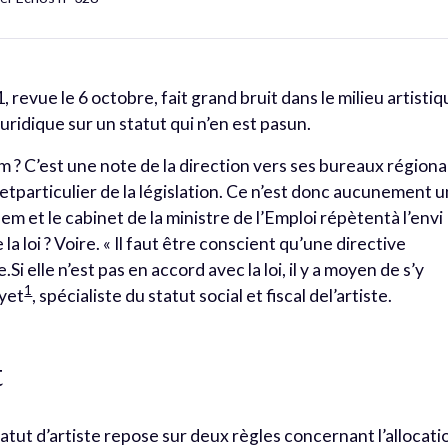
 revue le 6 octobre, fait grand bruit dans le milieu artistiq
uridique sur un statut qui n’en est pasun.
m ? C’est une note de la direction vers ses bureaux région
etparticulier de la législation. Ce n’est donc aucunement u
em et le cabinet de la ministre de l’Emploi répètentà l’envi
a loi ? Voire. « Il faut être conscient qu’une directive
Si elle n’est pas en accord avec la loi, il y a moyen de s’y
1
ayet
, spécialiste du statut social et fiscal del’artiste.
t
atut d’artiste repose sur deux règles concernant l’allocati