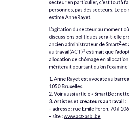
secteur en particulier, c’est toutà fai
personnes, pas des secteurs. Le poin
estime AnneRayet.
L’agitation du secteur au moment o
discussions politiques sera-t-elle 
2
ancien administrateur de Smart
et 
3
au travail(ACT)
estimait que l’adopt
allocation de chômage en allocation
mériterait pourtant qu’on l’examine 
1. Anne Rayet est avocate au barreau
1050 Bruxelles.
2. Voir aussi article « SmartBe : ne
3.
Artistes et créateurs au travail
:
– adresse : rue Emile Feron, 70 à 10
– site :
www.act-asbl.be