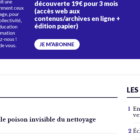
uit une
découverte 19€ pour 3 mois
amment ceux
(accès web aux
tage, pour
contenus/archives en ligne +
ollectivité,
édition papier)
éducation
rmation
ez-nous !
JE M’ABONNE
de vous.
LES
En
ve
 le poison invisible du nettoyage
Éc