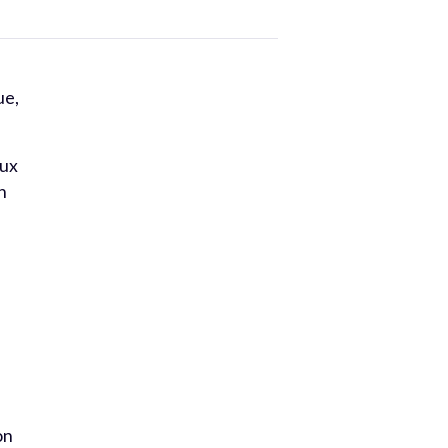
ue,
aux
n
on