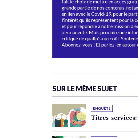
fait le choix de mettre en accès grat
grande partie de nos contenus, not
en lien avec le Covid-19, pour le par
l'intérêt qu'ils représentent pour la c
et pour répondre à notre mission d'
permanente. Mais produire une info
critique de qualité a un coût. Souten
Abonnez-vous ! Et parlez-en autour 
SUR LE MÊME SUJET
ENQUÊTE
Titres-services: