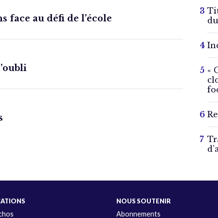
Ti
s face au défi de l’école
du
In
l’oubli
« 
cl
fo
Re
s
Tr
d’
CATIONS
NOUS SOUTENIR
Échos
Abonnements