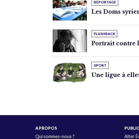
REPORTAGE
Les Doms syrien
FLASHBACK
Portrait contre 
SPORT
Une ligue à elle
A PROPOS
PUBLI
Qui sommes-nous ?
Alter 