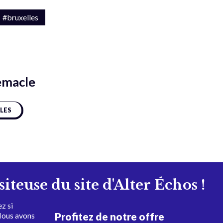
#bruxelles
emacle
CLES
isiteuse du site d'Alter Échos !
z si
Profitez de notre offre
Nous avons