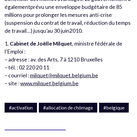
égalementprévu une enveloppe budgétaire de 85
millions pour prolonger les mesures anti-crise
(suspension du contrat de travail, réduction du temps
de travail…) jusqu’au 30 juin2010.
1.
Cabinet de Joëlle Milquet
, ministre fédérale de
l’Emploi :
– adresse : av. des Arts, 7 à 1210 Bruxelles
– tél. : 02 220 20 11
– courriel :
milquet@milquet.belgium.be
– site :
www.milquet.belgium.be
#activation
#allocation de chômage
#belgique