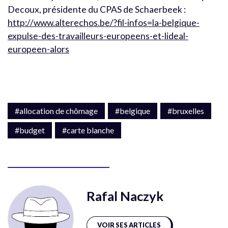
Decoux, présidente du CPAS de Schaerbeek :
http://www.alterechos.be/?fil-infos=la-belgique-
expulse-des-travailleurs-europeens-et-lideal-
europeen-alors
#allocation de chômage
#belgique
#bruxelles
#budget
#carte blanche
Rafal Naczyk
VOIR SES ARTICLES