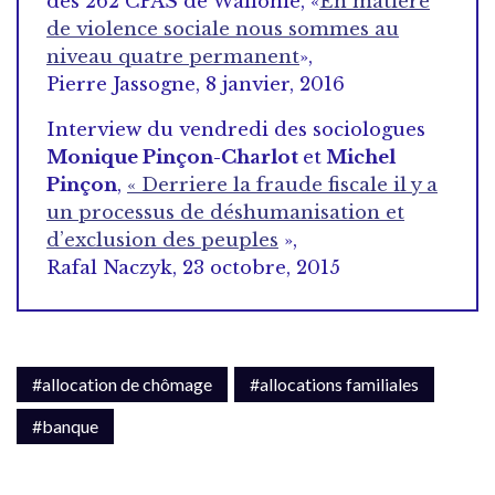
des 262 CPAS de Wallonie, «
En matière
de violence sociale nous sommes au
niveau quatre permanent
»,
Pierre Jassogne, 8 janvier, 2016
Interview du vendredi des sociologues
Monique Pinçon-Charlot
et
Michel
Pinçon
,
« Derriere la fraude fiscale il y a
un processus de déshumanisation et
d’exclusion des peuples
»,
Rafal Naczyk, 23 octobre, 2015
#allocation de chômage
#allocations familiales
#banque