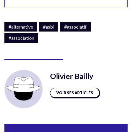
#alternative
#asbl
#associatif
#association
Olivier Bailly
VOIR SES ARTICLES