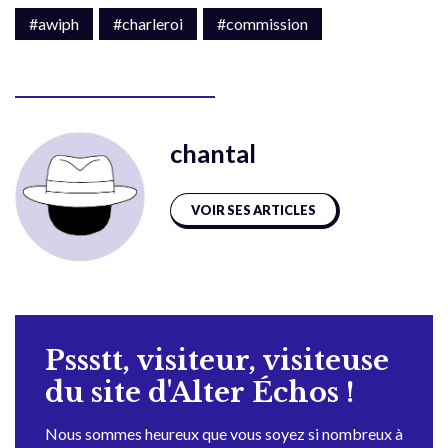
#awiph
#charleroi
#commission
chantal
VOIR SES ARTICLES
Pssstt, visiteur, visiteuse
du site d'Alter Échos !
Nous sommes heureux que vous soyez si nombreux à