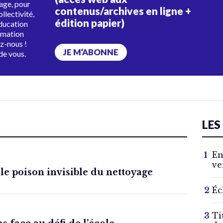
tage, pour
contenus/archives en ligne +
ollectivité,
édition papier)
éducation
rmation
ez-nous !
JE M’ABONNE
de vous.
LES
En
ve
 le poison invisible du nettoyage
Éc
Ti