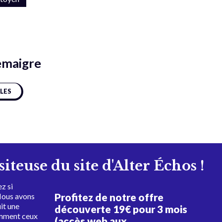
emaigre
CLES
isiteuse du site d'Alter Échos !
z si
Profitez de notre offre
Nous avons
uit une
découverte 19€ pour 3 mois
amment ceux
(accès web aux