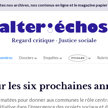
outes nos archives, nos contenus en ligne et le magazine papier
Regard critique · Justice sociale
numéros
Dossiers
Enquêtes
Rubri
our les six prochaines a
matées pour donner aux communes le rôle central
itiative dans l’émergence des projets sociaux et