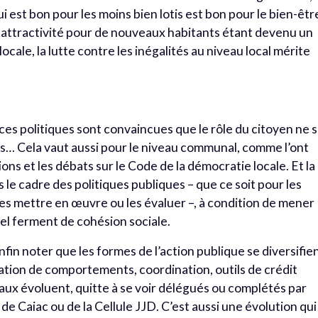
i est bon pour les moins bien lotis est bon pour le bien-êtr
n attractivité pour de nouveaux habitants étant devenu un
ocale, la lutte contre les inégalités au niveau local mérite
rces politiques sont convaincues que le rôle du citoyen ne 
ions… Cela vaut aussi pour le niveau communal, comme l’ont
ns et les débats sur le Code de la démocratie locale. Et la
 le cadre des politiques publiques – que ce soit pour les
 les mettre en œuvre ou les évaluer –, à condition de mener
éel ferment de cohésion sociale.
fin noter que les formes de l’action publique se diversifien
sation de comportements, coordination, outils de crédit
ux évoluent, quitte à se voir délégués ou complétés par
de Caiac ou de la Cellule JJD. C’est aussi une évolution qui