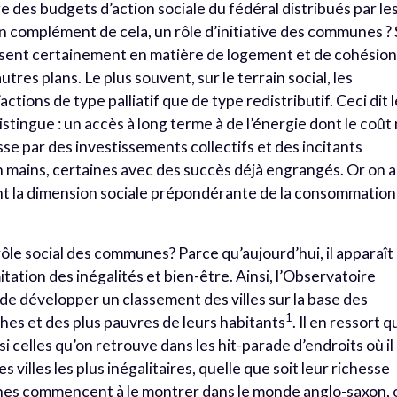
ge des budgets d’action sociale du fédéral distribués par le
 complément de cela, un rôle d’initiative des communes ? 
issent certainement en matière de logement et de cohésio
’autres plans. Le plus souvent, sur le terrain social, les
tions de type palliatif que de type redistributif. Ceci dit l
stingue : un accès à long terme à de l’énergie dont le coût
se par des investissements collectifs et des incitants
 mains, certaines avec des succès déjà engrangés. Or on a
t la dimension sociale prépondérante de la consommation
rôle social des communes? Parce qu’aujourd’hui, il apparaît
mitation des inégalités et bien-être. Ainsi, l’Observatoire
n de développer un classement des villes sur la base des
1
ches et des plus pauvres de leurs habitants
. Il en ressort 
ussi celles qu’on retrouve dans les hit-parade d’endroits où il
s villes les plus inégalitaires, quelle que soit leur richesse
es commencent à le montrer dans le monde anglo-saxon, 