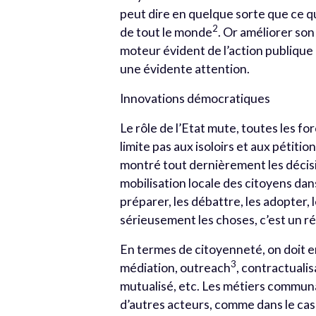
peut dire en quelque sorte que ce qu
2
de tout le monde
. Or améliorer so
moteur évident de l’action publique l
une évidente attention.
Innovations démocratiques
Le rôle de l’Etat mute, toutes les fo
limite pas aux isoloirs et aux pétit
montré tout dernièrement les décisio
mobilisation locale des citoyens dans
préparer, les débattre, les adopter,
sérieusement les choses, c’est un r
En termes de citoyenneté, on doit en
3
médiation, outreach
, contractuali
mutualisé, etc. Les métiers communa
d’autres acteurs, comme dans le cas 