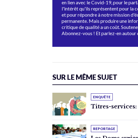
en lien avec le Covid-19, pour le par
l'intérêt qu'ils représentent pour la c
et pour répondre à notre mission d'
permanente. Mais produire une info
critique de qualité a un coût. Souten
Abonnez-vous ! Et parlez-en autour 
SUR LE MÊME SUJET
ENQUÊTE
Titres-services:
REPORTAGE