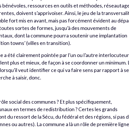
ions bénévoles, ressources en outils et méthodes, réseautage
rentes, doivent s’apprivoiser. Ainsi, le jeu de la transversali
le fort mis en avant, mais pas forcément évident au dépa
toutes sortes de formes, jusqu’à des mouvements de
ontaux, dont la commune pourra soutenir une implantation
ion towns’ (villes en transition).
 a été clairement pointée par l’un ou l’autre interlocuteur 
rlent plus et mieux, de façon à se coordonner un minimum. 
squ’il veut identifier ce qui va faire sens par rapport à s
rche à saisir, donc.
 rôle social des communes ? Et plus spécifiquement,
naux en termes de redistribution ? Certes les grands
 du ressort de la Sécu, du fédéral et des régions, si pas 
nnes ou autres). La commune a là un rôle de première ligne