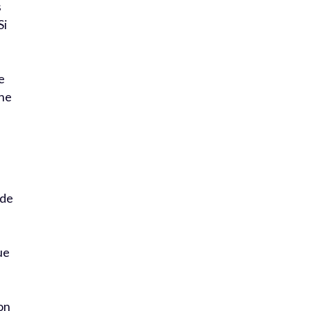
s
Si
n
e
 ne
 de
que
on