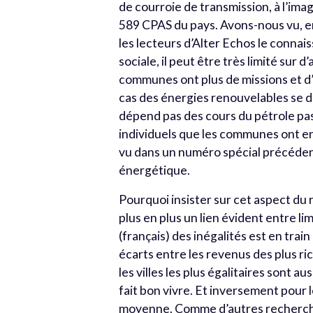
de courroie de transmission, à l’ima
589 CPAS du pays. Avons-nous vu, en
les lecteurs d’Alter Echos le conna
sociale, il peut être très limité sur d
communes ont plus de missions et d’ac
cas des énergies renouvelables se di
dépend pas des cours du pétrole pas
individuels que les communes ont en
vu dans un numéro spécial précéden
énergétique.
Pourquoi insister sur cet aspect du 
plus en plus un lien évident entre li
(français) des inégalités est en trai
écarts entre les revenus des plus ri
les villes les plus égalitaires sont a
fait bon vivre. Et inversement pour le
moyenne. Comme d’autres recherch