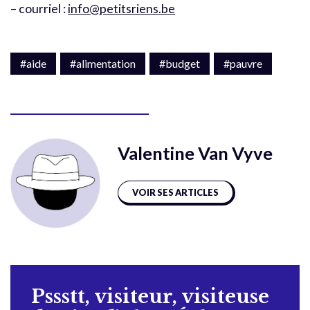
– courriel :
info@petitsriens.be
#aide
#alimentation
#budget
#pauvre
Valentine Van Vyve
VOIR SES ARTICLES
Pssstt, visiteur, visiteuse