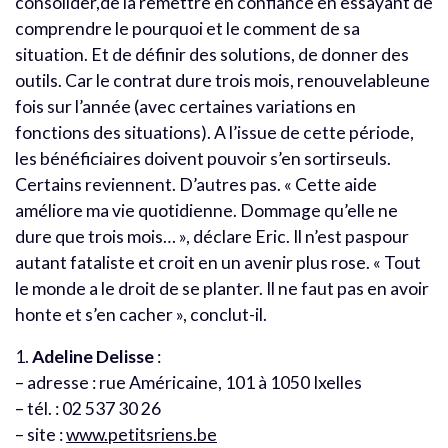
consolider,de la remettre en confiance en essayant de
comprendre le pourquoi et le comment de sa
situation. Et de définir des solutions, de donner des
outils. Car le contrat dure trois mois, renouvelableune
fois sur l’année (avec certaines variations en
fonctions des situations). A l’issue de cette période,
les bénéficiaires doivent pouvoir s’en sortirseuls.
Certains reviennent. D’autres pas. « Cette aide
améliore ma vie quotidienne. Dommage qu’elle ne
dure que trois mois… », déclare Eric. Il n’est paspour
autant fataliste et croit en un avenir plus rose. « Tout
le monde a le droit de se planter. Il ne faut pas en avoir
honte et s’en cacher », conclut-il.
1.
Adeline Delisse
:
– adresse : rue Américaine, 101 à 1050 Ixelles
– tél. : 02 537 30 26
– site :
www.petitsriens.be