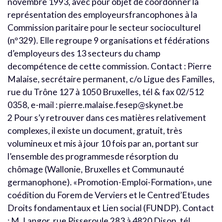
novembre 1993, avec pour objet de coordonner la
représentation des employeursfrancophones à la
Commission paritaire pour le secteur socioculturel
(n°329). Elle regroupe 9 organisations et fédérations
d’employeurs des 13 secteurs du champ
decompétence de cette commission. Contact : Pierre
Malaise, secrétaire permanent, c/o Ligue des Familles,
rue du Trône 127 à 1050 Bruxelles, tél & fax 02/512
0358, e-mail : pierre.malaise.fesep@skynet.be
2 Pour s’y retrouver dans ces matières relativement
complexes, il existe un document, gratuit, très
volumineux et mis à jour 10 fois par an, portant sur
l’ensemble des programmesde résorption du
chômage (Wallonie, Bruxelles et Communauté
germanophone). «Promotion-Emploi-Formation», une
coédition du Forem de Verviers et le Centred’Etudes
Droits fondamentaux et Lien social (FUNDP). Contact
: M. Langor, rue Pisseroule 283 à 4820 Dison, tél