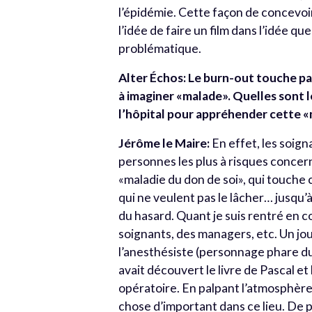
l’épidémie. Cette façon de concevoir 
l’idée de faire un film dans l’idée q
problématique.
Alter Échos: Le burn-out touche pa
à imaginer «malade». Quelles sont le
l’hôpital pour appréhender cette 
Jérôme le Maire:
En effet, les soign
personnes les plus à risques concer
«maladie du don de soi», qui touche
qui ne veulent pas le lâcher… jusqu’à
du hasard. Quant je suis rentré en c
soignants, des managers, etc. Un jour,
l’anesthésiste (personnage phare du
avait découvert le livre de Pascal et
opératoire. En palpant l’atmosphère l
chose d’important dans ce lieu. De 