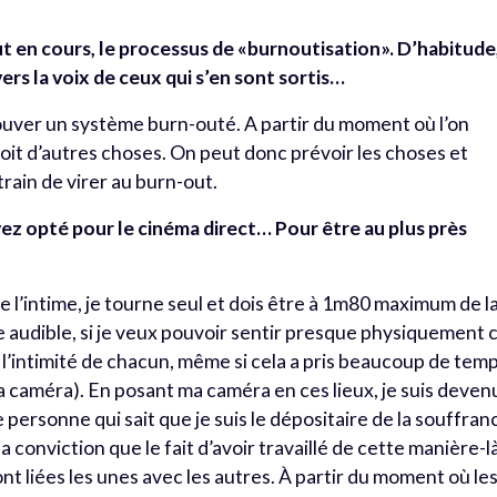
t en cours, le processus de «burnoutisation». D’habitude
ers la voix de ceux qui s’en sont sortis…
rouver un système burn-outé. A partir du moment où l’on
oit d’autres choses. On peut donc prévoir les choses et
ain de virer au burn-out.
ez opté pour le cinéma direct… Pour être au plus près
e l’intime, je tourne seul et dois être à 1m80 maximum de l
e audible, si je veux pouvoir sentir presque physiquement 
ans l’intimité de chacun, même si cela a pris beaucoup de tem
 la caméra). En posant ma caméra en ces lieux, je suis deven
 personne qui sait que je suis le dépositaire de la souffran
a conviction que le fait d’avoir travaillé de cette manière-l
nt liées les unes avec les autres. À partir du moment où le