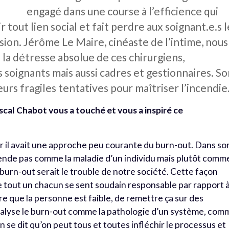
engagé dans une course à l’efficience qui
ir tout lien social et fait perdre aux soignant.e.s l
sion. Jérôme Le Maire, cinéaste de l’intime, nous
 la détresse absolue de ces chirurgiens,
es soignants mais aussi cadres et gestionnaires. S
rs fragiles tentatives pour maîtriser l’incendie
ascal Chabot vous a touché et vous a inspiré ce
car il avait une approche peu courante du burn-out. Dans so
ende pas comme la maladie d’un individu mais plutôt comm
e burn-out serait le trouble de notre société. Cette façon
e tout un chacun se sent soudain responsable par rapport 
ire que la personne est faible, de remettre ça sur des
alyse le burn-out comme la pathologie d’un système, com
n se dit qu’on peut tous et toutes infléchir le processus et