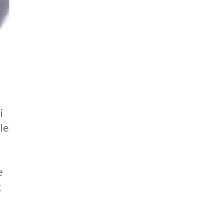
i
ale
e
g