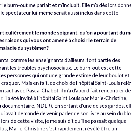
le burn-out me parlait et m’incluait. Elle m’a dès lors donn
ue le spectateur lui-même serait aussi inclus dans cette
rticulièrement le monde soignant, qu’on a pourtant du m
s raisons qui vous ont amené à choisir le terrain de
«maladie du système»?
ants, comme les enseignants d’ailleurs, font partie des
nant les troubles psychosociaux. Le burn-out est cette
 ces personnes qui ont une grande estime de leur boulot et
 craquer. Mais en fait, ce choix de l’hôpital Saint-Louis rel
ontact avec Pascal Chabot, il m’a d’abord fait rencontrer d
 il a été invité à l’hôpital Saint Louis par Marie-Christine,
 documentaire, NDLR). En sortant d’une de ses gardes, el
 lui avait demandé de venir parler de son livre au sein du bl
ors de cette visite, je me suis dit qu’il se passait quelque
plus, Marie-Christine s’est rapidement révélé être un