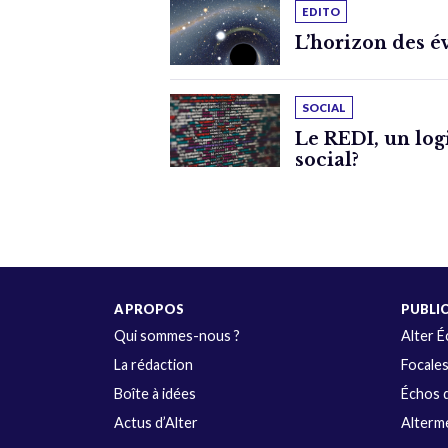
EDITO
L’horizon des 
SOCIAL
Le REDI, un logi
social?
A PROPOS
PUBLI
Qui sommes-nous ?
Alter 
La rédaction
Focale
Boîte à idées
Échos d
Actus d’Alter
Alterme