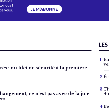
rmation
ez-nous !
JE M’ABONNE
de vous.
LES
En
ve
ès : du filet de sécurité à la première
Éc
Ti
hangement, ce n’est pas avec de la joie
du
er»
In