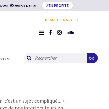
 pour 85 euros par an.
J'EN PROFITE
JE ME CONNECTE
ques
OK
m, c’est un sujet compliqué… ».
exe de nos interlocuteurs en