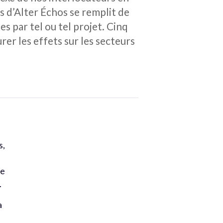
s d’Alter Échos se remplit de
s par tel ou tel projet. Cinq
rer les effets sur les secteurs
s,
se
.
a