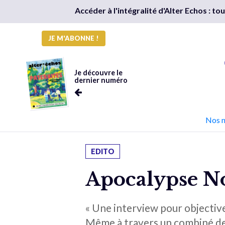
Accéder à l'intégralité d'Alter Echos : t
JE M'ABONNE !
Je découvre le
dernier numéro
Nos 
EDITO
Apocalypse 
« Une interview pour objectiver
Même à travers un combiné de 