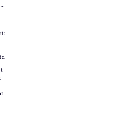
s…
7
nt:
tc.
it
t
nt
a