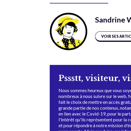
Sandrine 
VOIR SES ARTI
Pssstt, visiteur, v
Nous sommes heureux que vous soye
nombreux à nous suivre sur le web. 
fait le choix de mettre en accès grat
grande partie de nos contenus, not
en lien avec le Covid-19, pour le par
l'intérêt qu'ils représentent pour la c
et pour répondre à notre mission d'