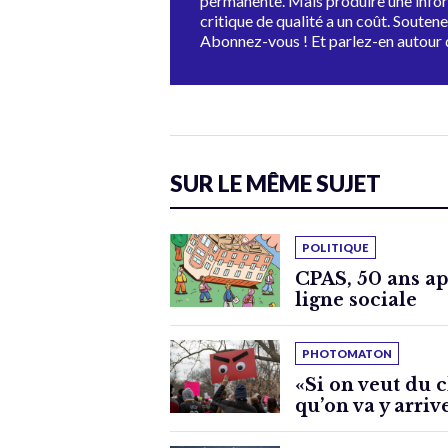
permanente. Mais produire une info
critique de qualité a un coût. Souten
Abonnez-vous ! Et parlez-en autour 
SUR LE MÊME SUJET
POLITIQUE
CPAS, 50 ans apr
ligne sociale
PHOTOMATON
«Si on veut du c
qu’on va y arriv