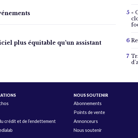
« 
événements
cl
fo
Re
ciel plus équitable qu’un assistant
Tr
d’
CATIONS
NOUS SOUTENIR
Échos
Abonnements
s
Points de vente
u crédit et de l’endettement
Annonceurs
dialab
Nous soutenir