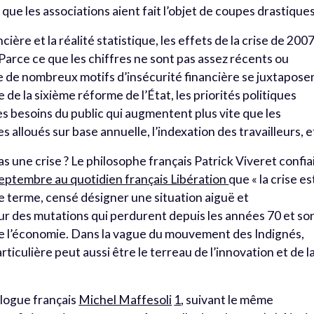
ue les associations aient fait l’objet de coupes drastique
ière et la réalité statistique, les effets de la crise de 200
 Parce ce que les chiffres ne sont pas assez récents ou
ue de nombreux motifs d’insécurité financière se juxtapose
 de la sixième réforme de l’État, les priorités politiques
es besoins du public qui augmentent plus vite que les
s alloués sur base annuelle, l’indexation des travailleurs, e
 pas une crise ? Le philosophe français Patrick Viveret confia
septembre au quotidien français Libération
que « la crise es
ce terme, censé désigner une situation aiguë et
our des mutations qui perdurent depuis les années 70 et so
e de l’économie. Dans la vague du mouvement des Indignés,
ticulière peut aussi être le terreau de l’innovation et de l
iologue français
Michel Maffesoli
1
, suivant le même