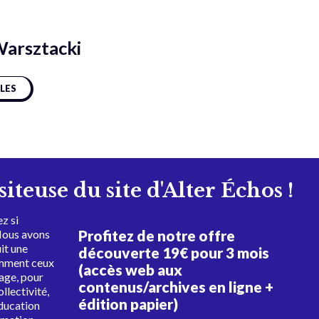
Warsztacki
CLES
isiteuse du site d'Alter Échos !
z si
Profitez de notre offre
Nous avons
uit une
découverte 19€ pour 3 mois
amment ceux
(accès web aux
tage, pour
contenus/archives en ligne +
ollectivité,
édition papier)
éducation