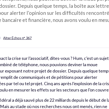
dossier. Depuis quelque temps, la boîte aux lettre
r alerter l’opinion sur les difficultés rencontrée
se bancaire et financière, nous avons voulu en mesu
Alter Échos n° 367
ct la crise sur l’associatif, dites-vous ? Hum, c’est un sujet
ombiné de téléphone, nous pouvions deviner la moue
eur exposant notre projet de dossier. Depuis quelque temp
e remplit de communiqués et de pétitions pour alerter
ées par tel ou tel projet. Cinq ans après l’explosion de la cri
oulu en mesurer les effets sur les secteurs que l’on couvre
déral a déjà sauvé plus de 22 milliards depuis le début de l
s. Mais au stade où nos recherches nous ont menés, rien ne