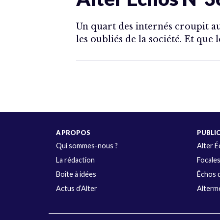
Un quart des internés croupit a
les oubliés de la société. Et que 
A PROPOS
PUBLI
Qui sommes-nous ?
Alter 
La rédaction
Focale
Boîte à idées
Échos d
Actus d’Alter
Alterme