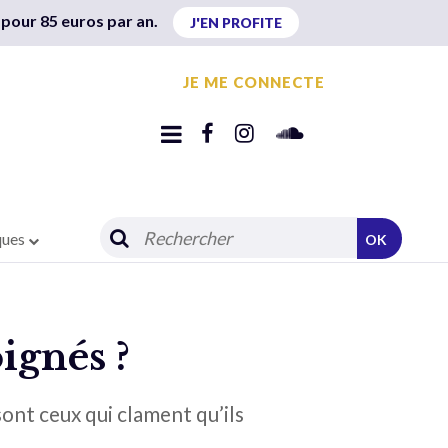
 pour 85 euros par an.
J'EN PROFITE
JE ME CONNECTE
ques
OK
oignés ?
ont ceux qui clament qu’ils