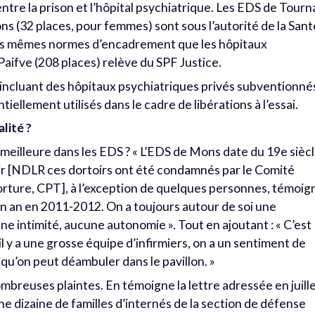
ntre la prison et l’hôpital psychiatrique. Les EDS de Tourn
s (32 places, pour femmes) sont sous l’autorité de la Sant
les mêmes normes d’encadrement que les hôpitaux
Paifve (208 places) relève du SPF Justice.
, incluant des hôpitaux psychiatriques privés subventionné
ellement utilisés dans le cadre de libérations à l’essai.
alité ?
t meilleure dans les EDS ? « L’EDS de Mons date du 19e sièc
ir [NDLR ces dortoirs ont été condamnés par le Comité
orture, CPT], à l’exception de quelques personnes, témoig
 un an en 2011-2012. On a toujours autour de soi une
e intimité, aucune autonomie ». Tout en ajoutant : « C’est
il y a une grosse équipe d’infirmiers, on a un sentiment de
 qu’on peut déambuler dans le pavillon. »
ombreuses plaintes. En témoigne la lettre adressée en juill
ne dizaine de familles d’internés de la section de défense