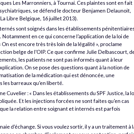
iques Les Marronniers, à Tournai. Ces plaintes sont en fait
psychiatriques, se défend le docteur Benjamen Delaunoit,
a Libre Belgique, 16 juillet 2013).
nternés sont soignés dans les établissements pénitentiaire
 Notamment en ce qui concerne l’application de la loi de
 On est encore très très loin de la légalité », proclame
ction belge de l’OIP. Ce que confirme Julie Delbascourt, d
ements, les patients ne sont pas informés quant à leur
xplication. On se pose des questions quant à la notion de
ématisation de la médication qui est dénoncée, une
s les barreaux qu’en liberté.
Cuvelier : « Dans les établissements du SPF Justice, la lo
ppliquée. Et les injections forcées ne sont faites qu’en cas
 que la relation entre soignant et internés est parfois
e d’échange. Si vous voulez sortir, il y a un traitement à l