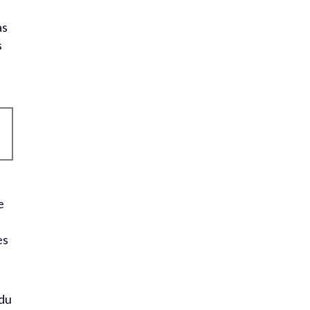
as
s
e
es
s
 du