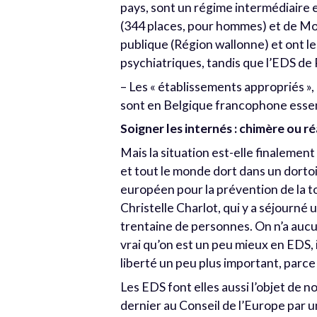
pays, sont un régime intermédiaire e
(344 places, pour hommes) et de Mon
publique (Région wallonne) et ont 
psychiatriques, tandis que l’EDS de 
– Les « établissements appropriés »
sont en Belgique francophone essenti
Soigner les internés : chimère ou ré
Mais la situation est-elle finalemen
et tout le monde dort dans un dorto
européen pour la prévention de la t
Christelle Charlot, qui y a séjourné
trentaine de personnes. On n’a aucun
vrai qu’on est un peu mieux en EDS, 
liberté un peu plus important, parce
Les EDS font elles aussi l’objet de n
dernier au Conseil de l’Europe par u