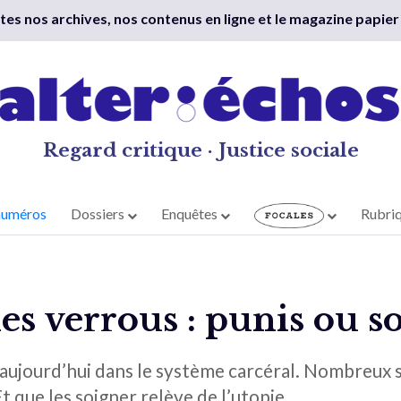
outes nos archives, nos contenus en ligne et le magazine papier
Regard critique · Justice sociale
numéros
Dossiers
Enquêtes
Rubri
les verrous : punis ou s
aujourd’hui dans le système carcéral. Nombreux s
Et que les soigner relève de l’utopie.