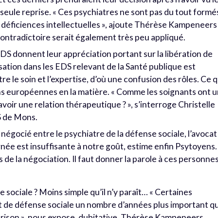
eule reprise. « Ces psychiatres ne sont pas du tout formé
 déficiences intellectuelles », ajoute Thérèse Kampeneers
contradictoire serait également très peu appliqué.
S donnent leur appréciation portant sur la libération de
isation dans les EDS relevant de la Santé publique est
ntre le soin et l’expertise, d’où une confusion des rôles. Ce q
s européennes en la matière. « Comme les soignants ont 
voir une relation thérapeutique ? », s’interroge Christelle
DS de Mons.
 négocié entre le psychiatre de la défense sociale, l’avocat
ernée est insuffisante à notre goût, estime enfin Psytoyens.
ors de la négociation. Il faut donner la parole à ces personnes
 sociale ? Moins simple qu’il n’y paraît… « Certaines
 de défense sociale un nombre d’années plus important q
 prison », nous expose, dubitative, Thérèse Kampeneers,