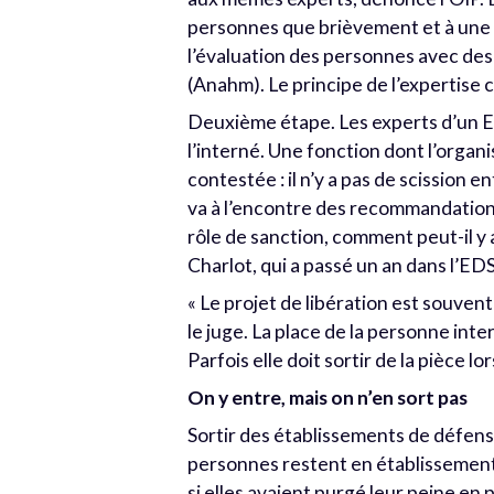
personnes que brièvement et à une s
l’évaluation des personnes avec des
(Anahm). Le principe de l’expertise 
Deuxième étape. Les experts d’un ED
l’interné. Une fonction dont l’organ
contestée : il n’y a pas de scission e
va à l’encontre des recommandation
rôle de sanction, comment peut-il y a
Charlot, qui a passé un an dans l’E
« Le projet de libération est souvent
le juge. La place de la personne int
Parfois elle doit sortir de la pièce l
On y entre, mais on n’en sort pas
Sortir des établissements de défense
personnes restent en établissement
si elles avaient purgé leur peine en