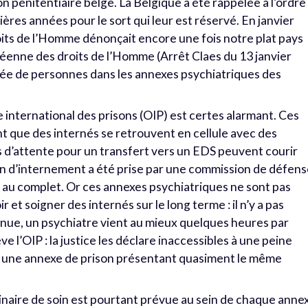
n pénitentiaire belge. La Belgique a été rappelée à l’ordre
ières années pour le sort qui leur est réservé. En janvier
its de l’Homme dénonçait encore une fois notre plat pays
péenne des droits de l’Homme (Arrêt Claes du 13 janvier
rée de personnes dans les annexes psychiatriques des
 international des prisons (OIP) est certes alarmant. Ces
nt que des internés se retrouvent en cellule avec des
 d’attente pour un transfert vers un EDS peuvent courir
sion d’internement a été prise par une commission de défen
t au complet. Or ces annexes psychiatriques ne sont pas
et soigner des internés sur le long terme : il n’y a pas
inue, un psychiatre vient au mieux quelques heures par
e l’OIP : la justice les déclare inaccessibles à une peine
s une annexe de prison présentant quasiment le même
inaire de soin est pourtant prévue au sein de chaque anne