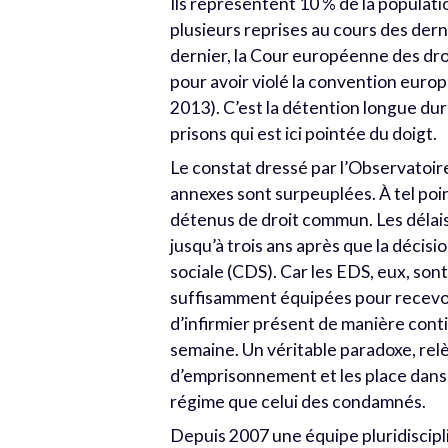
Ils représentent 10 % de la populatio
plusieurs reprises au cours des dern
dernier, la Cour européenne des dro
pour avoir violé la convention euro
2013). C’est la détention longue du
prisons qui est ici pointée du doigt.
Le constat dressé par l’Observatoire
annexes sont surpeuplées. À tel poi
détenus de droit commun. Les délais
jusqu’à trois ans après que la déci
sociale (CDS). Car les EDS, eux, son
suffisamment équipées pour recevoir 
d’infirmier présent de manière cont
semaine. Un véritable paradoxe, relèv
d’emprisonnement et les place dan
régime que celui des condamnés.
Depuis 2007 une équipe pluridiscipl