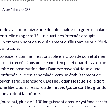
Alter Échos n° 366
nt devrait poursuivre une double finalité : soigner le malad
ventuelle dangerosité. Un quart des internés croupit
. Nombreux sont ceux qui clament qu’ils sont les oubliés d
de l’utopie.
 considéré comme irresponsable en raison de son état men
il est interné. Dans un premier temps (et quand il y a eu un
 mise en observation dans l’annexe psychiatrique d’une
st confirmée, elle est acheminée vers un établissement de
psychiatrique (encadré). Des lieux dans lesquels elle doit
ne libération à l’essai ou définitive. Ça, ce sont les grands
s invalident la théorie.
jourd’hui, plus de 1100 languissent dans le système carcér