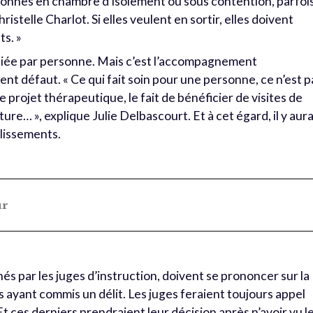
ersonnes en chambre d’isolement ou sous contention, parfoi
stelle Charlot. Si elles veulent en sortir, elles doivent
s. »
 niée par personne. Mais c’est l’accompagnement
ent défaut. « Ce qui fait soin pour une personne, ce n’est p
 le projet thérapeutique, le fait de bénéficier de visites de
iture… », explique Julie Delbascourt. Et à cet égard, il y aura
blissements.
ur
s par les juges d’instruction, doivent se prononcer sur la
 ayant commis un délit. Les juges feraient toujours appel
 ces derniers prendraient leur décision après n’avoir vu l