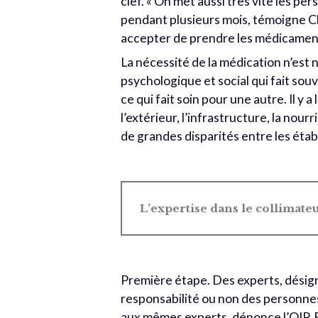
clef. « On met aussi très vite les p
pendant plusieurs mois, témoigne Chri
accepter de prendre les médicament
La nécessité de la médication n’est
psychologique et social qui fait souv
ce qui fait soin pour une autre. Il y a
l’extérieur, l’infrastructure, la nourr
de grandes disparités entre les éta
L’expertise dans le collimate
Première étape. Des experts, désigné
responsabilité ou non des personnes
aux mêmes experts, dénonce l’OIP. Et