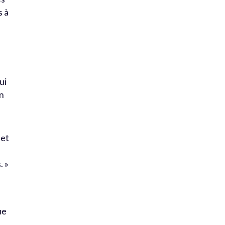
s à
ui
un
 et
. »
ue