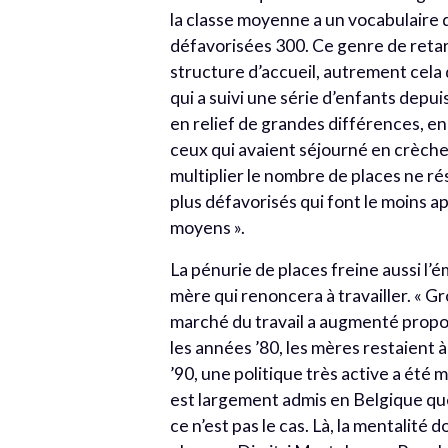
la classe moyenne a un vocabulaire
défavorisées 300. Ce genre de retard
structure d’accueil, autrement cela 
qui a suivi une série d’enfants depui
en relief de grandes différences, en
ceux qui avaient séjourné en crèche
multiplier le nombre de places ne ré
plus défavorisés qui font le moins ap
moyens ».
La pénurie de places freine aussi l’
mère qui renoncera à travailler. « G
marché du travail a augmenté propo
les années ’80, les mères restaient à
’90, une politique très active a été
est largement admis en Belgique que 
ce n’est pas le cas. Là, la mentalité