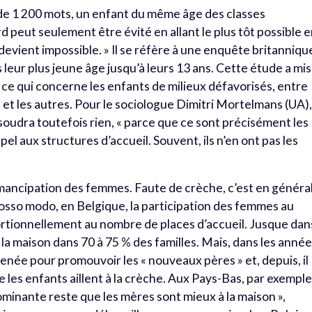
 de 1 200 mots, un enfant du même âge des classes
 peut seulement être évité en allant le plus tôt possible 
devient impossible. » Il se réfère à une enquête britanniqu
s leur plus jeune âge jusqu’à leurs 13 ans. Cette étude a mis
 ce qui concerne les enfants de milieux défavorisés, entre
 et les autres. Pour le sociologue Dimitri Mortelmans (UA)
soudra toutefois rien, « parce que ce sont précisément les
pel aux structures d’accueil. Souvent, ils n’en ont pas les
émancipation des femmes. Faute de crèche, c’est en général
rosso modo, en Belgique, la participation des femmes au
rtionnellement au nombre de places d’accueil. Jusque dan
 la maison dans 70 à 75 % des familles. Mais, dans les anné
 menée pour promouvoir les « nouveaux pères » et, depuis, il
les enfants aillent à la crèche. Aux Pays-Bas, par exemple
 dominante reste que les mères sont mieux à la maison »,