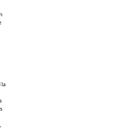
en
e
,
 la
s
es
,