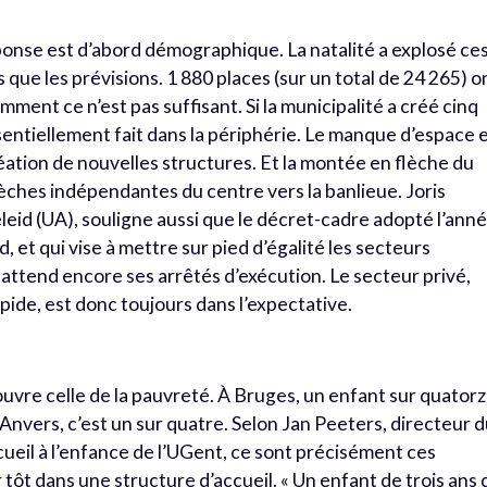
ponse est d’abord démographique. La natalité a explosé ce
 que les prévisions. 1 880 places (sur un total de 24 265) o
ent ce n’est pas suffisant. Si la municipalité a créé cinq
sentiellement fait dans la périphérie. Le manque d’espace 
 création de nouvelles structures. Et la montée en flèche du
rèches indépendantes du centre vers la banlieue. Joris
leid (UA), souligne aussi que le décret-cadre adopté l’ann
et qui vise à mettre sur pied d’égalité les secteurs
ttend encore ses arrêtés d’exécution. Le secteur privé,
rapide, est donc toujours dans l’expectative.
ouvre celle de la pauvreté. À Bruges, un enfant sur quator
 Anvers, c’est un sur quatre. Selon Jan Peeters, directeur 
ueil à l’enfance de l’UGent, ce sont précisément ces
er tôt dans une structure d’accueil. « Un enfant de trois ans 