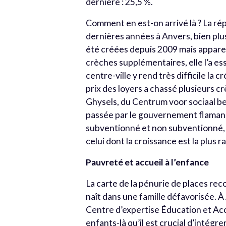
dernière : 25,5 %.
Comment en est-on arrivé là ? La ré
dernières années à Anvers, bien plus
été créées depuis 2009 mais apparemm
crèches supplémentaires, elle l’a es
centre-ville y rend très difficile la
prix des loyers a chassé plusieurs c
Ghysels, du Centrum voor sociaal be
passée par le gouvernement flamand, 
subventionné et non subventionné, a
celui dont la croissance est la plus 
Pauvreté et accueil à l’enfance
La carte de la pénurie de places rec
naît dans une famille défavorisée. À
Centre d’expertise Éducation et Acc
enfants-là qu’il est crucial d’intégr