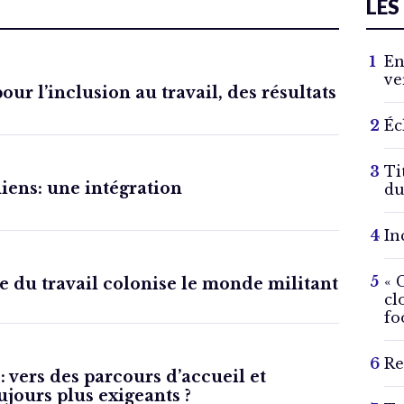
LES
En
ve
ur l’inclusion au travail, des résultats
Éc
Ti
iens: une intégration
du
In
« 
du travail colonise le monde militant
cl
fo
Re
 vers des parcours d’accueil et
ujours plus exigeants ?