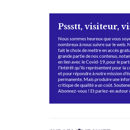
Pssstt, visiteur, v
Nous sommes heureux que vous soye
nombreux à nous suivre sur le web. 
fait le choix de mettre en accès grat
grande partie de nos contenus, not
en lien avec le Covid-19, pour le par
l'intérêt qu'ils représentent pour la c
et pour répondre à notre mission d'
permanente. Mais produire une info
critique de qualité a un coût. Souten
Abonnez-vous ! Et parlez-en autour 