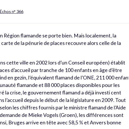
 Échos n° 366
en Région flamande se porte bien. Mais localement, la
a carte de la pénurie de places recouvre alors celle de la
s cette ville en 2002 lors d’un Conseil européen) établit
laces d’accueil par tranche de 100 enfants en âge d’être
on Kind en gezin, l’équivalent flamand de l’ONE, 211 000 enfan
unauté flamande et 88 000 places disponibles pour les
gré la crise, le gouvernement flamand a déjà investi cent
s l’accueil depuis le début de la législature en 2009. Tout
 selon les chiffres fournis par le ministre flamand de l’Aide
a demande de Mieke Vogels (Groen), les différences sont
 Ainsi, Bruges arrive en tête avec 58,5 % et Anvers bonne