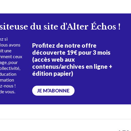
isiteuse du site d'Alter Échos !
z si
Profitez de notre offre
Nous avons
uit une
découverte 19€ pour 3 mois
amment ceux
(accès web aux
tage, pour
contenus/archives en ligne +
ollectivité,
édition papier)
éducation
rmation
ez-nous !
JE M’ABONNE
de vous.