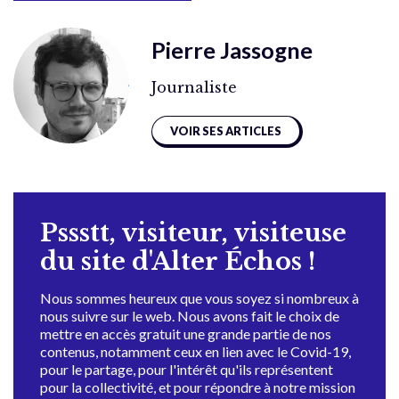
Pierre Jassogne
Journaliste
VOIR SES ARTICLES
Pssstt, visiteur, visiteuse
du site d'Alter Échos !
Nous sommes heureux que vous soyez si nombreux à
nous suivre sur le web. Nous avons fait le choix de
mettre en accès gratuit une grande partie de nos
contenus, notamment ceux en lien avec le Covid-19,
pour le partage, pour l'intérêt qu'ils représentent
pour la collectivité, et pour répondre à notre mission