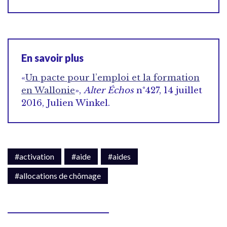
En savoir plus
«
Un pacte pour l’emploi et la formation
en Wallonie
»,
Alter Échos
n°427, 14 juillet
2016, Julien Winkel.
#activation
#aide
#aides
#allocations de chômage