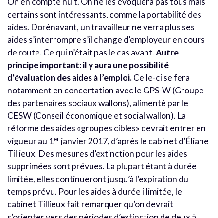
On en compte huit. On ne les évoquera pas tous mais
certains sont intéressants, comme la portabilité des
aides. Dorénavant, un travailleur ne verra plus ses
aides s’interrompre s’il change d’employeur en cours
de route. Ce qui n’était pas le cas avant.
Autre
principe important: il y aura une possibilité
d’évaluation des aides à l’emploi.
Celle-ci se fera
notamment en concertation avec le GPS-W (Groupe
des partenaires sociaux wallons), alimenté par le
CESW (Conseil économique et social wallon). La
réforme des aides «groupes cibles» devrait entrer en
er
vigueur au 1
janvier 2017, d’après le cabinet d’Éliane
Tillieux. Des mesures d’extinction pour les aides
supprimées sont prévues. La plupart étant à durée
limitée, elles continueront jusqu’à l’expiration du
temps prévu. Pour les aides à durée illimitée, le
cabinet Tillieux fait remarquer qu’on devrait
s’orienter vers des périodes d’extinction de deux à