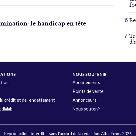
fo
Re
imination: le handicap en tête
Tr
d’
CATIONS
NOUS SOUTENIR
Échos
Abonnements
s
Points de vente
u crédit et de l’endettement
Annonceurs
dialab
Nous soutenir
Reproductions interdites sans l'accord de la rédaction. Alter Échos 2026