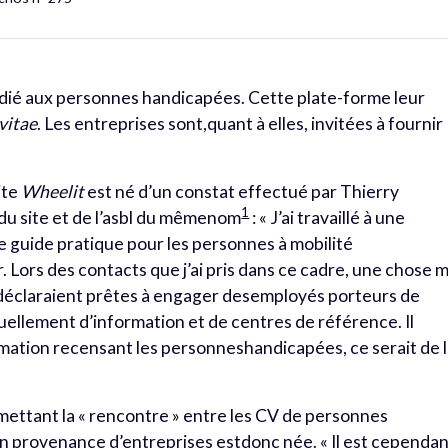
dié aux personnes handicapées. Cette plate-forme leur
vitae
. Les entreprises sont,quant à elles, invitées à fournir
ite
Wheelit
est né d’un constat effectué par Thierry
1
du site et de l’asbl du mêmenom
: « J’ai travaillé à une
le guide pratique pour les personnes à mobilité
. Lors des contacts que j’ai pris dans ce cadre, une chose m
 déclaraient prêtes à engager desemployés porteurs de
uellement d’information et de centres de référence. Il
ormation recensant les personneshandicapées, ce serait de 
mettant la « rencontre » entre les CV de personnes
en provenance d’entreprises estdonc née. « Il est cependa