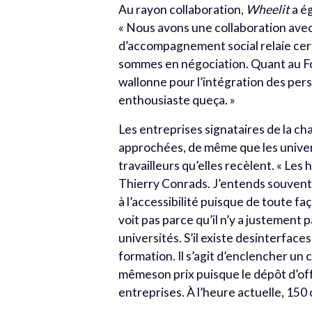
Au rayon collaboration,
Wheelit
a é
« Nous avons une collaboration avec
d’accompagnement social relaie cer
sommes en négociation. Quant au Fo
wallonne pour l’intégration des per
enthousiaste queça. »
Les entreprises signataires de la cha
approchées, de même que les univers
travailleurs qu’elles recèlent. « Les
Thierry Conrads. J’entends souvent 
à l’accessibilité puisque de toute f
voit pas parce qu’il n’y a justement 
universités. S’il existe desinterface
formation. Il s’agit d’enclencher un
mêmeson prix puisque le dépôt d’off
entreprises. À l’heure actuelle, 150 