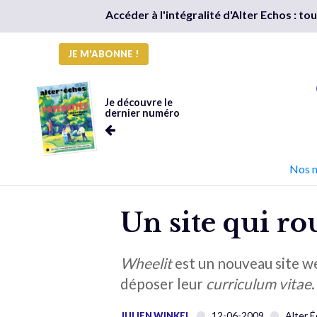
Accéder à l'intégralité d'Alter Echos : t
JE M'ABONNE !
Je découvre le
dernier numéro
Nos 
Un site qui r
Wheelit
est un nouveau site w
déposer leur
curriculum vitae
12-06-2009
Alter 
JULIEN WINKEL