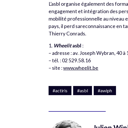
L’asbl organise également des forma
engagement et intégration des pers
mobilité professionnelle au niveau e
pays, il perd sareconnaissance en t
Thierry Conrads.
1.
Wheelit
asbl
:
– adresse : av. Joseph Wybran, 40 à
– tél. : 02 529.58.16
– site :
www.wheelit.be
#actiris
#asbl
#awiph
Julien Win