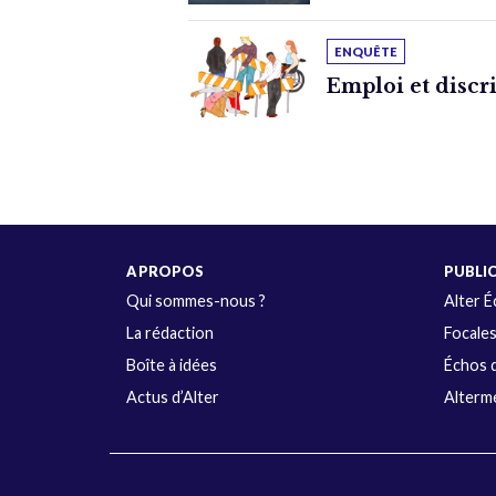
ENQUÊTE
Emploi et discr
A PROPOS
PUBLI
Qui sommes-nous ?
Alter 
La rédaction
Focale
Boîte à idées
Échos d
Actus d’Alter
Alterme