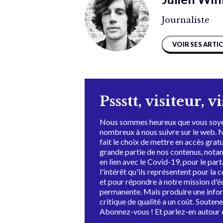
Journaliste
VOIR SES ARTI
Pssstt, visiteur, v
Nous sommes heureux que vous soye
nombreux à nous suivre sur le web. 
fait le choix de mettre en accès grat
grande partie de nos contenus, not
en lien avec le Covid-19, pour le par
l'intérêt qu'ils représentent pour la c
et pour répondre à notre mission d'
permanente. Mais produire une info
critique de qualité a un coût. Souten
Abonnez-vous ! Et parlez-en autour 