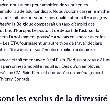
adre, nous avons pour ambition de valoriser les
mploi, au delàdu handicap. Nous voulons casser le mythe
pée soit une personne sans qualification. » Il y a un gros
eelit
, la Belgique compterait un taux d’emploi des
s bas d’Europe. Le postulat de départ de l’asbl sur la
pées l’a notamment poussée à ne pas collaborer avec les
 « Les ETA fournissent un autre type de travail,déclare
e côté à insister sur l’emploi en milieu ordinaire. »
abore étroitement avec l’asbl Plain-Pied, un bureau d’étud
s personnesà mobilité réduite. « Dès qu’un employeur
é son CV, Plain-Pied est contacté si un aménagement
Thierry Conrads.
ont les exclus de la diversité 