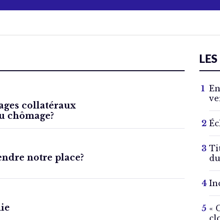
LES
En
ve
ges collatéraux
du chômage?
Éc
Ti
rendre notre place?
du
In
nie
« 
cl