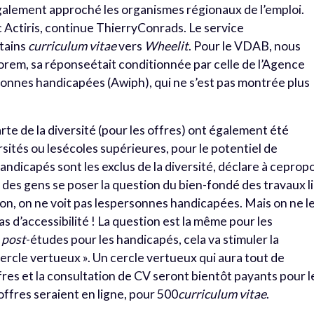
galement approché les organismes régionaux de l’emploi.
 Actiris, continue ThierryConrads. Le service
tains
curriculum vitae
vers
Wheelit
. Pour le VDAB, nous
rem, sa réponseétait conditionnée par celle de l’Agence
sonnes handicapées (Awiph), qui ne s’est pas montrée plus
rte de la diversité (pour les offres) ont également été
ités ou lesécoles supérieures, pour le potentiel de
 handicapés sont les exclus de la diversité, déclare à ceprop
des gens se poser la question du bien-fondé des travaux l
açon, on ne voit pas lespersonnes handicapées. Mais on ne l
pas d’accessibilité ! La question est la même pour les
s
post
-études pour les handicapés, cela va stimuler la
 cercle vertueux ». Un cercle vertueux qui aura tout de
res et la consultation de CV seront bientôt payants pour l
offres seraient en ligne, pour 500
curriculum vitae
.