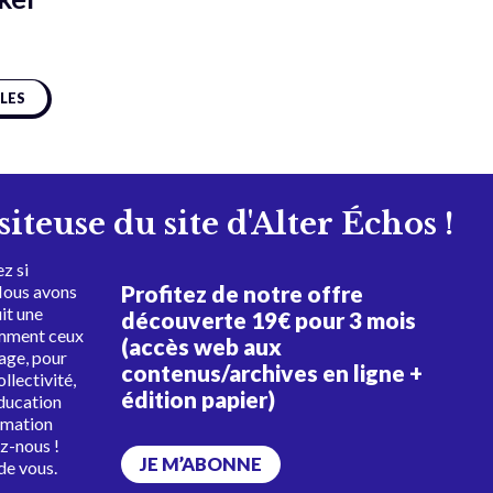
CLES
isiteuse du site d'Alter Échos !
z si
Profitez de notre offre
Nous avons
uit une
découverte 19€ pour 3 mois
amment ceux
(accès web aux
tage, pour
contenus/archives en ligne +
ollectivité,
édition papier)
éducation
rmation
ez-nous !
JE M’ABONNE
de vous.