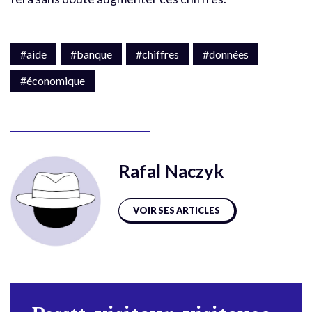
#aide
#banque
#chiffres
#données
#économique
Rafal Naczyk
VOIR SES ARTICLES