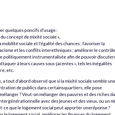
ter quelques poncifs d’usage :
e du concept de mixité sociale »,
la mobilité sociale et l’égalité des chances ; favoriser la
acisme et les conflits interethniques ; améliorer le contrôl
être politiquement instrumentalisée afin de pouvoir discute
ttaquer à leurs causes sous-jacentes », tels les inégalités
re, etc.
 a tout d’abord observé que si la mixité sociale semble un
tration de publics dans certainsquartiers, elle pose
mélanger ? Veut-on mélanger des pauvres et des riches d
intergénérationnelle avec des jeunes et des vieux, ou un m
 est-ce que le logement social peut apporter uneréponse ?
ans le logement social, améliorer les finances du logement