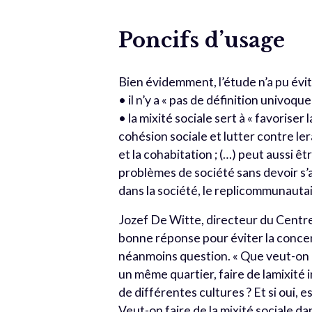
Poncifs d’usage
Bien évidemment, l’étude n’a pu évi
• il n’y a « pas de définition univoqu
• la mixité sociale sert à « favoriser 
cohésion sociale et lutter contre ler
et la cohabitation ; (…) peut aussi 
problèmes de société sans devoir s’a
dans la société, le replicommunautai
Jozef De Witte, directeur du Centre,
bonne réponse pour éviter la concen
néanmoins question. « Que veut-on 
un même quartier, faire de lamixité 
de différentes cultures ? Et si oui,
Veut-on faire de la mixité sociale d