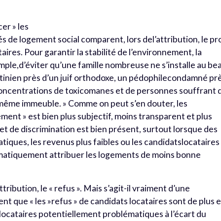
er » les
és de logement social comparent, lors del’attribution, le pro
aires. Pour garantir la stabilité de l’environnement, la
mple,d’éviter qu’une famille nombreuse ne s’installe au be
tinien près d’un juif orthodoxe, un pédophilecondamné pr
 concentrations de toxicomanes et de personnes souffrant 
ême immeuble. » Comme on peut s’en douter, les
ment » est bien plus subjectif, moins transparent et plus
s et de discrimination est bien présent, surtout lorsque des
iques, les revenus plus faibles ou les candidatslocataires
ématiquement attribuer les logements de moins bonne
ribution, le « refus ». Mais s’agit-il vraiment d’une
nt que « les »refus » de candidats locataires sont de plus 
s locataires potentiellement problématiques à l’écart du