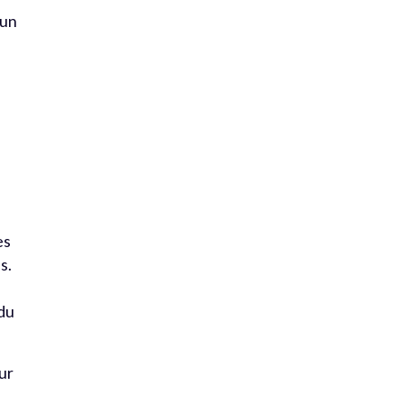
 un
es
s.
 du
our