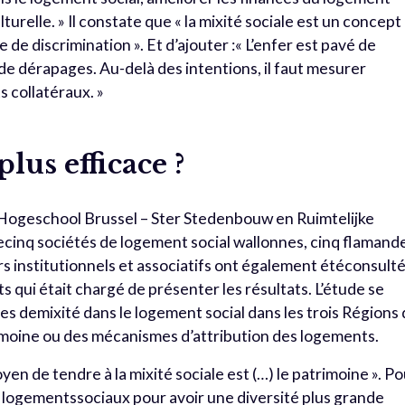
turelle. » Il constate que « la mixité sociale est un concept
 de discrimination ». Et d’ajouter :« L’enfer est pavé de
s de dérapages. Au-delà des intentions, il faut mesurer
ts collatéraux. »
plus efficace ?
s Hogeschool Brussel – Ster Stedenbouw en Ruimtelijke
ecinq sociétés de logement social wallonnes, cinq flamand
urs institutionnels et associatifs ont également étéconsulté
 qui était chargé de présenter les résultats. L’étude se
ues demixité dans le logement social dans les trois Régions
trimoine ou des mécanismes d’attribution des logements.
yen de tendre à la mixité sociale est (…) le patrimoine ». P
 de logementssociaux pour avoir une diversité plus grande