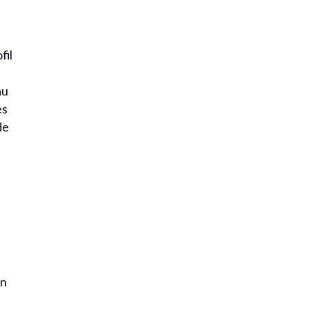
fil
au
ès
de
en