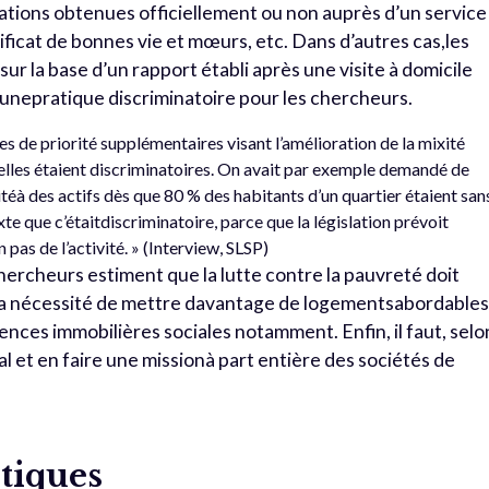
mations obtenues officiellement ou non auprès d’un service
rtificat de bonnes vie et mœurs, etc. Dans d’autres cas,les
ur la base d’un rapport établi après une visite à domicile
ir unepratique discriminatoire pour les chercheurs.
es de priorité supplémentaires visant l’amélioration de la mixité
’elles étaient discriminatoires. On avait par exemple demandé de
téà des actifs dès que 80 % des habitants d’un quartier étaient san
te que c’étaitdiscriminatoire, parce que la législation prévoit
n pas de l’activité. » (Interview, SLSP)
ercheurs estiment que la lutte contre la pauvreté doit
ssi la nécessité de mettre davantage de logementsabordable
agences immobilières sociales notamment. Enfin, il faut, selo
l et en faire une missionà part entière des sociétés de
itiques