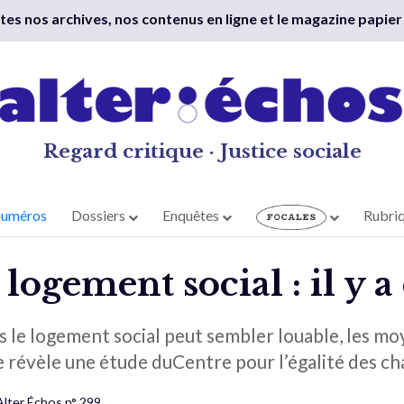
outes nos archives, nos contenus en ligne et le magazine papier
Regard critique · Justice sociale
numéros
Dossiers
Enquêtes
Rubri
logement social : il y a
dans le logement social peut sembler louable, les 
e révèle une étude duCentre pour l’égalité des c
Alter Échos n° 299