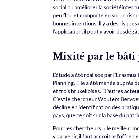
social ou améliorer la sociétéintercul
peu flou et comporte en soi un risque
bonnes intentions. Il y a des risque
l’application, il peut y avoir desdégâ
Mixité par le bâti 
L’étude a été réalisée par l’Erasmu
Planning. Elle a été menée auprès d
et trois bruxelloises. D’autres acte
C’est le chercheur Wouters Bervoets
décline en identification des pratiq
pays, que ce soit sur la base du pa
Pour les chercheurs, « le meilleur mo
y parvenir, il faut accroître l’offre