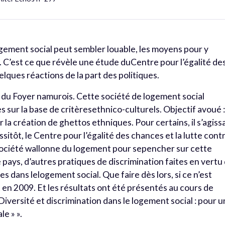
 logement social peut sembler louable, les moyens pour y
 C’est ce que révèle une étude duCentre pour l’égalité de
lques réactions de la part des politiques.
e du Foyer namurois. Cette société de logement social
s sur la base de critèresethnico-culturels. Objectif avoué 
r la création de ghettos ethniques. Pour certains, il s’agissa
ssitôt, le Centre pour l’égalité des chances et la lutte cont
a Société wallonne du logement pour sepencher sur cette
e pays, d’autres pratiques de discrimination faites en vertu
es dans lelogement social. Que faire dès lors, si ce n’est
 en 2009. Et les résultats ont été présentés au cours de
« Diversité et discrimination dans le logement social : pour 
le » ».