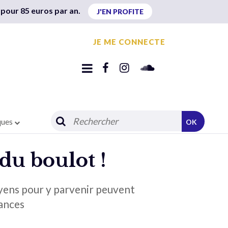
 pour 85 euros par an.
J'EN PROFITE
JE ME CONNECTE
ques
OK
 du boulot !
moyens pour y parvenir peuvent
hances