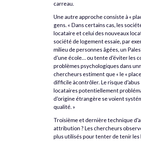
carreau.
Une autre approche consiste à « plac
gens. « Dans certains cas, les sociét
locataire et celui des nouveaux locat
société de logement essaie, par exe
milieu de personnes âgées, un Pales
d’une école… ou tente d’éviter les
problèmes psychologiques dans unm
chercheurs estiment que « le « place
difficile àcontrôler. Le risque d’abu
locataires potentiellement problémat
d’origine étrangère se voient syst
qualité. »
Troisième et dernière technique d’att
attribution ? Les chercheurs observe
plus utilisés pour tenter de tenir le