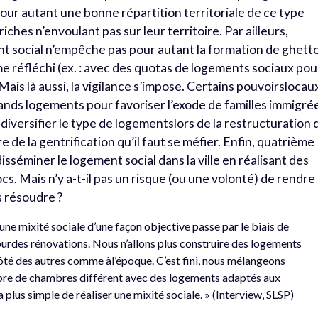
pour autant une bonne répartition territoriale de ce type
ches n’envoulant pas sur leur territoire. Par ailleurs,
nt social n’empêche pas pour autant la formation de ghetto
e réfléchi (ex. : avec des quotas de logements sociaux pou
 Mais là aussi, la vigilance s’impose. Certains pouvoirslocau
ands logements pour favoriser l’exode de familles immigré
: diversifier le type de logementslors de la restructuration 
re de la gentrification qu’il faut se méfier. Enfin, quatrième
isséminer le logement social dans la ville en réalisant des
ocs. Mais n’y a-t-il pas un risque (ou une volonté) de rendre
s résoudre ?
 une mixité sociale d’une façon objective passe par le biais de
urdes rénovations. Nous n’allons plus construire des logements
ôté des autres comme àl’époque. C’est fini, nous mélangeons
bre de chambres différent avec des logements adaptés aux
plus simple de réaliser une mixité sociale. » (Interview, SLSP)