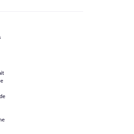
s
:
it
re
 de
une