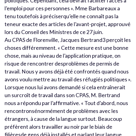
politiques. Cependant, cela devrait faciliter l’accès à
l’emploi pour ces personnes ». Mme Barbareaux a
tenu toutefois à préciserqu’elle ne connaît pas la
teneur exacte des articles de l’avant-projet, approuvé
lors du Conseil des Ministres de ce 27 juin.
Au CPAS de Florenville, Jacques Bertrand3 perçoit les
choses différemment. « Cette mesure est une bonne
chose, mais au niveau de l’application pratique, on
risque de rencontrer desproblèmes de permis de
travail. Nous y avons déjà été confrontés quand nous
avons voulu mettre au travail des réfugiés politiques ».
Lorsque nous lui avons demandé si cela entraînerait
un surcroît de travail dans son CPAS, M. Bertrand
nous a répondu par l’affirmative. « Tout d’abord, nous
rencontronsénormément de problèmes avec les
étrangers, à cause de la langue surtout. Beaucoup
préfèrent alors travailler au noir par le biais de
filièresde gens déjà installés et parlant leur langue.