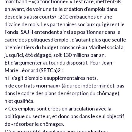
marchand – «ça fonctionne». «Il est rare, mettent-ils
en avant, de voir une telle création d’emplois dans
desdélais aussi courts» : 200 embauches en une
dizaine de mois. Les partenaires sociaux qui gèrent le
Fonds ISAJH entendent ainsi se positionner dans le
cadre des politiquesd’emploi, d’autant plus que seul le
premier tiers du budget consacré au Maribel social a,
jusqu’ici, été dégagé, soit 130 millions par an.
Et d’argumenter autour du dispositif. Pour Jean-
Marie Léonard (SETCa)2 :
n il s’agit d’emplois supplémentaires nets,
n de contrats «normaux» (à durée indéterminée), pas
dans le cadre des plans de résorption du chômage),
n et qualifiés.
> Ces emplois sont créés en articulation avec la
politique du secteur, et donc pas dans le seul objectif
de «résorber le chômage».
D’un autre côté, il souligne aussi deux limites :