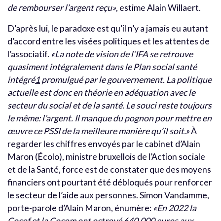
de rembourser l’argent reçu»
, estime Alain Willaert.
D’après lui, le paradoxe est qu’il n’y a jamais eu autant
d’accord entre les visées politiques et les attentes de
l’associatif.
«La note de vision de l’IFA se retrouve
quasiment intégralement dans le Plan social santé
intégré
1
promulgué par le gouvernement. La politique
actuelle est donc en théorie en adéquation avec le
secteur du social et de la santé. Le souci reste toujours
le même: l’argent. Il manque du pognon pour mettre en
œuvre ce PSSI de la meilleure manière qu’il soit.»
À
regarder les chiffres envoyés par le cabinet d’Alain
Maron (Écolo), ministre bruxellois de l’Action sociale
et de la Santé, force est de constater que des moyens
financiers ont pourtant été débloqués pour renforcer
le secteur de l’aide aux personnes. Simon Vandamme,
porte-parole d’Alain Maron, énumère:
«En 2022 la
Cocof et la Cocom ont octroyé 640.000 euros aux