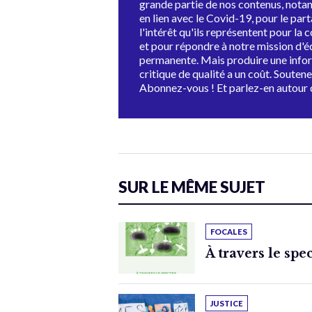
grande partie de nos contenus, not
en lien avec le Covid-19, pour le par
l'intérêt qu'ils représentent pour la c
et pour répondre à notre mission d'
permanente. Mais produire une info
critique de qualité a un coût. Souten
Abonnez-vous ! Et parlez-en autour 
SUR LE MÊME SUJET
FOCALES
À travers le spe
JUSTICE