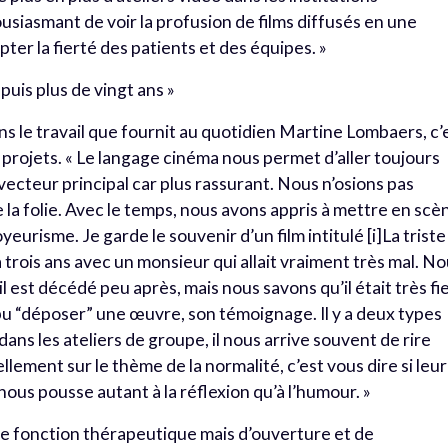
usiasmant de voir la profusion de films diffusés en une
pter la fierté des patients et des équipes. »
epuis plus de vingt ans »
ns le travail que fournit au quotidien Martine Lombaers, c’
s projets. « Le langage cinéma nous permet d’aller toujours
le vecteur principal car plus rassurant. Nous n’osions pas
la folie. Avec le temps, nous avons appris à mettre en scè
eurisme. Je garde le souvenir d’un film intitulé [i]La triste
y a trois ans avec un monsieur qui allait vraiment très mal. N
 est décédé peu après, mais nous savons qu’il était très fi
l a pu “déposer” une œuvre, son témoignage. Il y a deux types
 dans les ateliers de groupe, il nous arrive souvent de rire
ement sur le thème de la normalité, c’est vous dire si leur
nous pousse autant à la réflexion qu’à l’humour. »
 de fonction thérapeutique mais d’ouverture et de