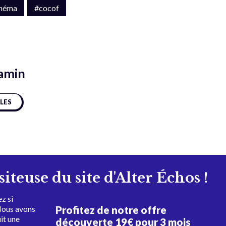
inéma
#cocof
jamin
CLES
isiteuse du site d'Alter Échos !
z si
Profitez de notre offre
Nous avons
uit une
découverte 19€ pour 3 mois