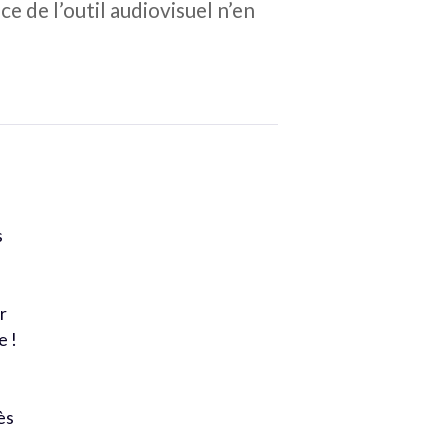
e de l’outil audiovisuel n’en
s
r
e !
ès