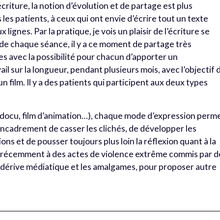
criture, la notion d’évolution et de partage est plus
us les patients, à ceux qui ont envie d’écrire tout un texte
ignes. Par la pratique, je vois un plaisir de l’écriture se
n de chaque séance, il y a ce moment de partage très
tes avec la possibilité pour chacun d’apporter un
il sur la longueur, pendant plusieurs mois, avec l’objectif 
n film. Il y a des patients qui participent aux deux types
n, docu, film d’animation…), chaque mode d’expression perm
ncadrement de casser les clichés, de développer les
ns et de pousser toujours plus loin la réflexion quant à la
tés récemment à des actes de violence extrême commis par d
 dérive médiatique et les amalgames, pour proposer autre