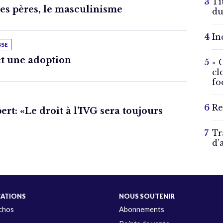
Ti
des pères, le masculinisme
du
In
SSE
t une adoption
« 
cl
fo
Re
rt: «Le droit à l’IVG sera toujours
Tr
d’
CATIONS
NOUS SOUTENIR
Échos
Abonnements