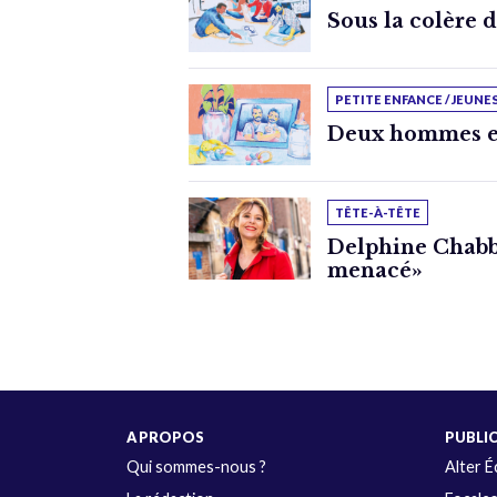
Sous la colère 
PETITE ENFANCE / JEUNE
Deux hommes e
TÊTE-À-TÊTE
Delphine Chabbe
menacé»
A PROPOS
PUBLI
Qui sommes-nous ?
Alter 