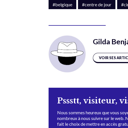
#belgique
#centre de jour
#c
Gilda Ben
VOIR SES ARTI
Pssstt, visiteur, v
Nous sommes heureux que vous soye
nombreux à nous suivre sur le web. 
fait le choix de mettre en accès grat