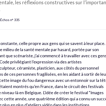
tale, les réflexions constructives sur l’importanc
.
 Échos n° 335
 constante, celle propre aux gens qui se savent à leur place.
e milieu de la santé mentale par hasard, portée par son
ant que scénariste, j’ai commencé à travailler avec ces gen
ode privilégiant l’expression via des artistes
culpteur, céramiste, plasticien, aux côtés du personnel
s de ces personnes fragilisées, en les aidant à sortir de leu
er cette image du fou dangereux avec un entonnoir sur la têt
’étaient montrés qu’en France, dans le circuit des festivals
 ce niveau-là en Belgique. L’idée de créer le festival “Images
ec cette année, une quatrième édition qui a connu un succ
de plus en plus d’ateliers vidéo dans les institutions