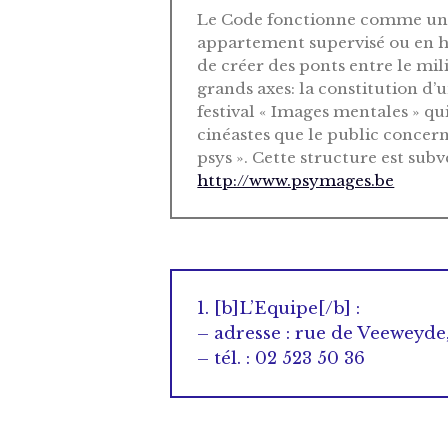
Le Code fonctionne comme un ce
appartement supervisé ou en ho
de créer des ponts entre le mili
grands axes: la constitution d’
festival « Images mentales » qui
cinéastes que le public concer
psys ». Cette structure est sub
http://www.psymages.be
1. [b]L’Equipe[/b] :
– adresse : rue de Veeweyde
– tél. : 02 523 50 36