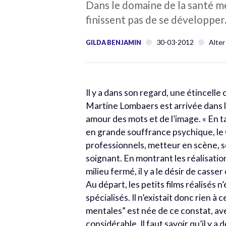
Dans le domaine de la santé men
finissent pas de se développer
30-03-2012
Alter
GILDA BENJAMIN
Il y a dans son regard, une étincelle
Martine Lombaers est arrivée dans l
amour des mots et de l’image. « En t
en grande souffrance psychique, le C
professionnels, metteur en scène, s
soignant. En montrant les réalisation
milieu fermé, il y a le désir de cass
Au départ, les petits films réalisés n
spécialisés. Il n’existait donc rien à
mentales” est née de ce constat, av
considérable. Il faut savoir qu’il y a 