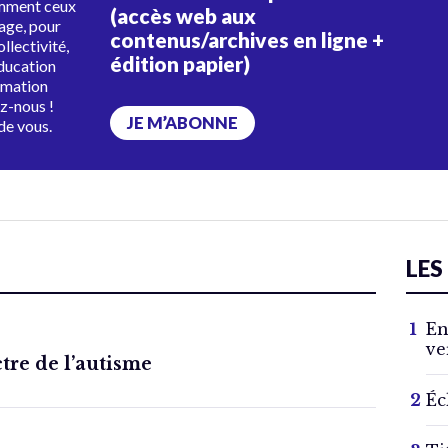
amment ceux
(accès web aux
tage, pour
contenus/archives en ligne +
ollectivité,
édition papier)
éducation
rmation
ez-nous !
JE M’ABONNE
de vous.
LES
En
ve
ctre de l’autisme
Éc