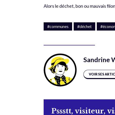
Alors le déchet, bon ou mauvais filon 
#communes
#déchet
#écono
Sandrine 
VOIR SES ARTI
Pssstt, visiteur, v