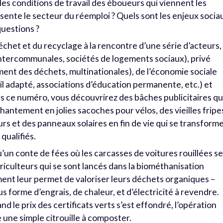
 les conditions de travail des éboueurs qui viennent les
ente le secteur du réemploi ? Quels sont les enjeux socia
questions ?
déchet et du recyclage à la rencontre d’une série d’acteurs,
ntercommunales, sociétés de logements sociaux), privé
ment des déchets, multinationales), de l’économie sociale
il adapté, associations d’éducation permanente, etc.) et
s ce numéro, vous découvrirez des bâches publicitaires qu
tement en jolies sacoches pour vélos, des vieilles fripe
rs et des panneaux solaires en fin de vie qui se transform
qualifiés.
u’un conte de fées où les carcasses de voitures rouillées s
riculteurs qui se sont lancés dans la biométhanisation
ent leur permet de valoriser leurs déchets organiques –
ous forme d’engrais, de chaleur, et d’électricité à revendre.
d le prix des certificats verts s’est effondré, l’opération
une simple citrouille à composter.