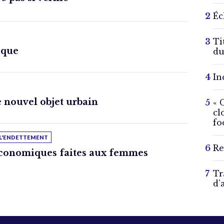
Éc
Ti
oque
du
In
e nouvel objet urbain
« 
cl
fo
 L'ENDETTEMENT
Re
économiques faites aux femmes
Tr
d’