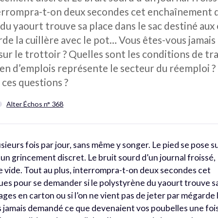
nterrompra-t-on deux secondes cet enchaînement 
du yaourt trouve sa place dans le sac destiné aux 
rde la cuillère avec le pot… Vous êtes-vous jama
ur le trottoir ? Quelles sont les conditions de tr
n d’emplois représente le secteur du réemploi ? 
 ces questions ?
Alter Échos n° 368
usieurs fois par jour, sans même y songer. Le pied se pose s
 un grincement discret. Le bruit sourd d’un journal froissé,
e vide. Tout au plus, interrompra-t-on deux secondes cet
s pour se demander si le polystyrène du yaourt trouve s
ages en carton ou si l’on ne vient pas de jeter par mégarde 
s jamais demandé ce que devenaient vos poubelles une foi