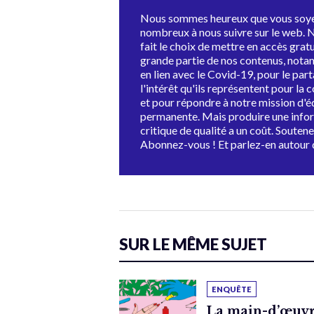
Nous sommes heureux que vous soye
nombreux à nous suivre sur le web. 
fait le choix de mettre en accès grat
grande partie de nos contenus, not
en lien avec le Covid-19, pour le par
l'intérêt qu'ils représentent pour la c
et pour répondre à notre mission d'
permanente. Mais produire une info
critique de qualité a un coût. Souten
Abonnez-vous ! Et parlez-en autour 
SUR LE MÊME SUJET
ENQUÊTE
La main-d’œuvre