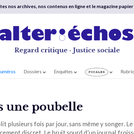
outes nos archives, nos contenus en ligne et le magazine papier
Regard critique · Justice sociale
numéros
Dossiers
Enquêtes
Rubri
is une poubelle
it plusieurs fois par jour, sans même y songer. Le 
cement discret. Le bruit sourd d’un journal froiss