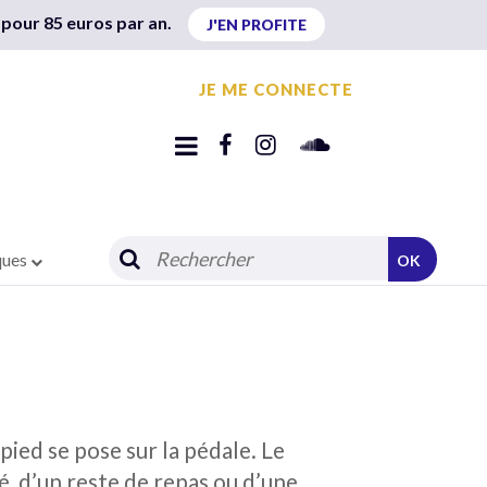
 pour 85 euros par an.
J'EN PROFITE
JE ME CONNECTE
ques
OK
pied se pose sur la pédale. Le
é, d’un reste de repas ou d’une