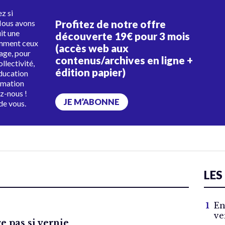
z si
Profitez de notre offre
Nous avons
uit une
découverte 19€ pour 3 mois
amment ceux
(accès web aux
tage, pour
contenus/archives en ligne +
ollectivité,
édition papier)
éducation
rmation
ez-nous !
JE M’ABONNE
de vous.
LES
En
ve
 pas si vernie