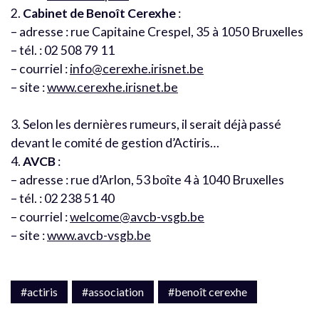
2.
Cabinet de Benoît Cerexhe
:
– adresse : rue Capitaine Crespel, 35 à 1050 Bruxelles
– tél. : 02 508 79 11
– courriel :
info@cerexhe.irisnet.be
– site :
www.cerexhe.irisnet.be
3. Selon les dernières rumeurs, il serait déjà passé
devant le comité de gestion d’Actiris…
4.
AVCB
:
– adresse : rue d’Arlon, 53 boîte 4 à 1040 Bruxelles
– tél. : 02 238 51 40
– courriel :
welcome@avcb-vsgb.be
– site :
www.avcb-vsgb.be
#actiris
#association
#benoît cerexhe