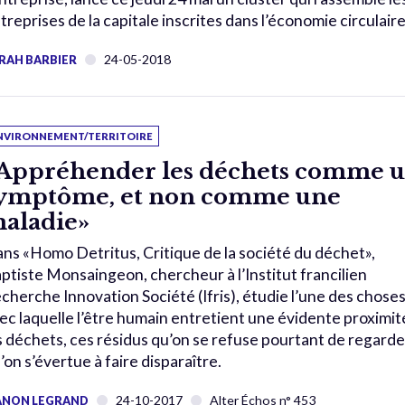
treprises de la capitale inscrites dans l’économie circulaire
24-05-2018
RAH BARBIER
NVIRONNEMENT/TERRITOIRE
Appréhender les déchets comme 
ymptôme, et non comme une
aladie»
ns «Homo Detritus, Critique de la société du déchet»,
ptiste Monsaingeon, chercheur à l’Institut francilien
cherche Innovation Société (Ifris), étudie l’une des chose
ec laquelle l’être humain entretient une évidente proximit
s déchets, ces résidus qu’on se refuse pourtant de regarde
’on s’évertue à faire disparaître.
24-10-2017
Alter Échos n° 453
NON LEGRAND