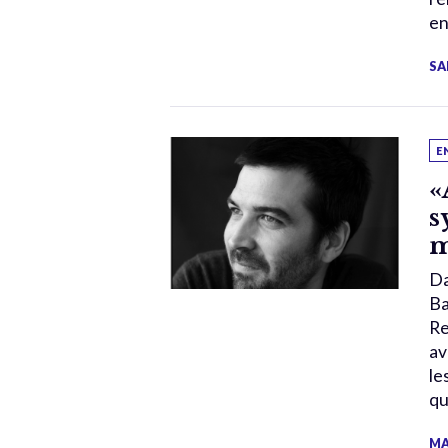
en
SA
E
«
s
m
Da
Ba
Re
av
le
qu
MA