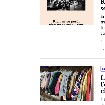
R
s
En
tr
to
co
[...
FR
E
L
l
c
Hu
l’