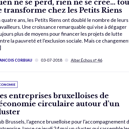
ien ne se perd, rien ne se crée… tou
e transforme chez les Petits Riens
 quatre ans, les Petits Riens ont doublé le nombre de leurs
availleurs. Une croissance remarquable qui vise à dégager
ujours plus de moyens pour financer les projets de lutte
ntre la pauvreté et l’exclusion sociale. Mais ce changemen
]
03-07-2018
Alter Échos n° 46
ANCOIS CORBIAU
CONOMIE
es entreprises bruxelloises de
’économie circulaire autour d’un
luster
b Brussels, l’agence bruxelloise pour l’accompagnement 
entreprise, lance ce jeudi 24 mai un cluster qui rassemble le