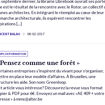
 septembre dernier, la librairie Librebook ouvrait ses porte
le est le résultat de la rencontre avec le Rotor, un collectif
unes architectes. En intégrant le réemploi au cœur de leur
marche architecturale, ils espèrent rencontrer les
pirations [...]
08-02-2017
NCENT BALAU
MPLOI/FORMATION
 Pensez comme une forêt »
rtaines entreprises s’inspirent du vivant pour s’organiser,
ttre en place leur modèle d’affaires. À Bruxelles, une
ructure les aide. Son nom: Greenloop.
t article vous intéresse? Découvrez la revue sous format
pier & PDF pour 6€. Envoyez un mail avec «AE 409 + votre
resse » à mmx@alter.be