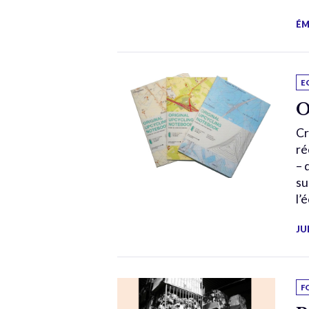
ÉM
E
O
Cr
ré
– 
su
l’
JU
F