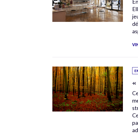
En
El
je
dé
as
VI
E
«
Ce
me
st
Ce
pa
ad