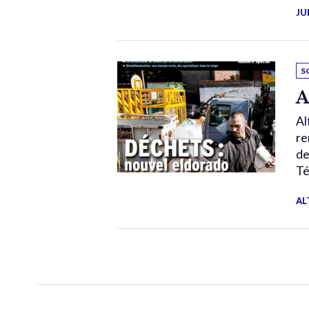
JU
S
A
Al
re
de
Té
AL