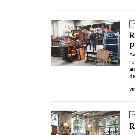
E
R
p
Av
ré
an
de
VI
E
R