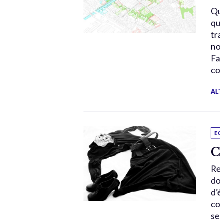
Qu
qu
tr
no
Fa
co
AL
E
C
Re
do
d’
co
se