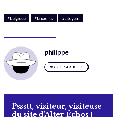
#belgique
#bruxelles
#citoyens
philippe
VOIR SES ARTICLES
Pssstt, visiteur, visiteuse
du site d'Alter Échos !