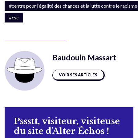
#centre pour l’égalité des chances et la lutte contre le racisme
#csc
Baudouin Massart
VOIR SES ARTICLES
Pssstt, visiteur, visiteuse
du site d'Alter Échos !