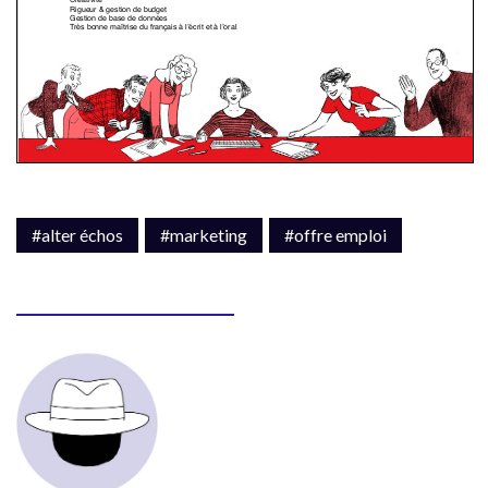
#alter échos
#marketing
#offre emploi