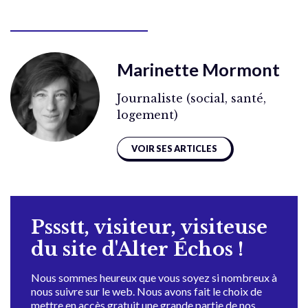
Marinette Mormont
Journaliste (social, santé,
logement)
VOIR SES ARTICLES
Pssstt, visiteur, visiteuse
du site d'Alter Échos !
Nous sommes heureux que vous soyez si nombreux à
nous suivre sur le web. Nous avons fait le choix de
mettre en accès gratuit une grande partie de nos