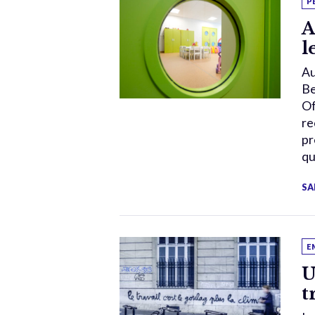
P
A
l
Au
Be
Of
re
pr
qu
SA
E
U
t