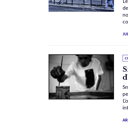
Le
de
no
co
JU
C
S
d
Sm
pe
L’
in
AR