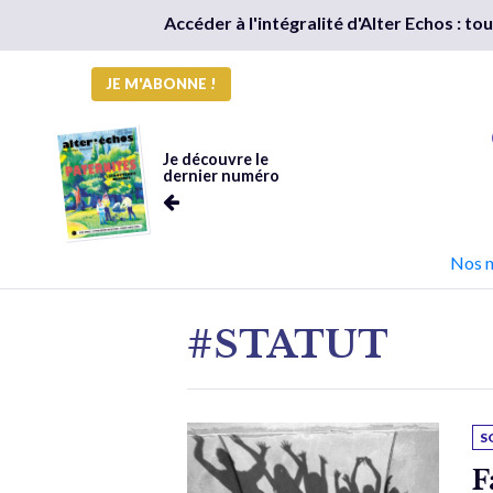
Accéder à l'intégralité d'Alter Echos : t
JE M'ABONNE !
Je découvre le
dernier numéro
Nos 
#STATUT
S
F