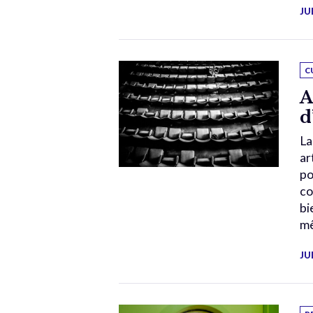
JU
C
A
d
La
ar
po
co
bi
mê
JU