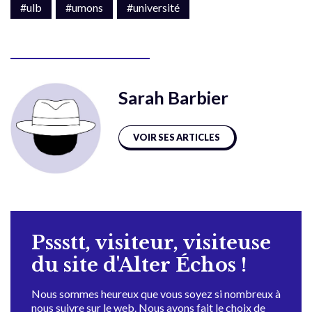
#ulb
#umons
#université
Sarah Barbier
VOIR SES ARTICLES
Pssstt, visiteur, visiteuse
du site d'Alter Échos !
Nous sommes heureux que vous soyez si nombreux à
nous suivre sur le web. Nous avons fait le choix de