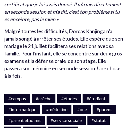
certificat que je lui avais donné. Il m’a mis directement
en seconde session et m’a dit: c’est ton problème si tu
es enceinte, pas le mien.»
Malgré toutes les difficultés, Dorcas Kanjinga n’a
jamais songé à arrêter ses études. Elle espère que son
mariage le 21 juillet facilitera ses relations avec sa
famille. Pour l’instant, elle se concentre sur deux gros
examens et la défense orale de son stage. Elle
passera son mémoire en seconde session. Une chose
à la fois.
#campus
#crèche
#études
#étudiant
#informatique
#médecine
#one
#parent
#parent étudiant
#service sociale
#statut