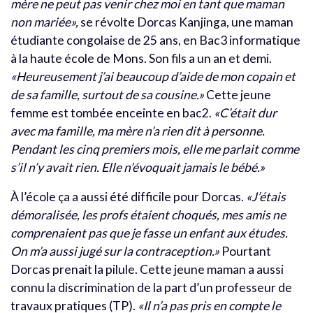
mère ne peut pas venir chez moi en tant que maman
non mariée»,
se révolte Dorcas Kanjinga, une maman
étudiante congolaise de 25 ans, en Bac3 informatique
à la haute école de Mons. Son fils a un an et demi.
«Heureusement j’ai beaucoup d’aide de mon copain et
de sa famille, surtout de sa cousine.»
Cette jeune
femme est tombée enceinte en bac2.
«C’était dur
avec ma famille, ma mère n’a rien dit à personne.
Pendant les cinq premiers mois, elle me parlait comme
s’il n’y avait rien. Elle n’évoquait jamais le bébé.»
À l’école ça a aussi été difficile pour Dorcas.
«J’étais
démoralisée, les profs étaient choqués, mes amis ne
comprenaient pas que je fasse un enfant aux études.
On m’a aussi jugé sur la contraception.»
Pourtant
Dorcas prenait la pilule. Cette jeune maman a aussi
connu la discrimination de la part d’un professeur de
travaux pratiques (TP).
«Il n’a pas pris en compte le