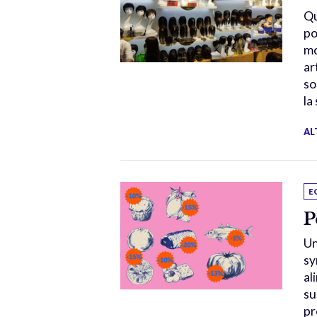
Qu
po
mo
ar
so
la
AL
E
P
Un
sy
al
su
pr