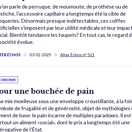
’on parle de perruque, de moumoute, de prothèse ou de
stiche, l’accessoire capillaire a longtemps été la cible de
queries. Désormais presque indétectables, ces coiffes
tificielles s’imposent par leur utilité médicale et leur impac
cial. Bientôt tendance les toupets? En tout cas, le regard 
 société évolue.
03-02-2025
Alter Échos n° 521
TER ÉCHOS
CONOMIE
our une bouchée de pain
e mie moelleuse sous une enveloppe croustillante, à la foi
mbole de frugalité et de générosité, objet de mythologies 
iment de base: le pain incarne de multiples paradoxes. Il est
rtout un aliment «social», dont le prix a longtemps été une
érogative de l’État.