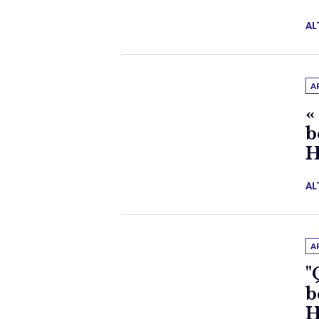
AL
A
«
b
H
AL
A
"
b
H