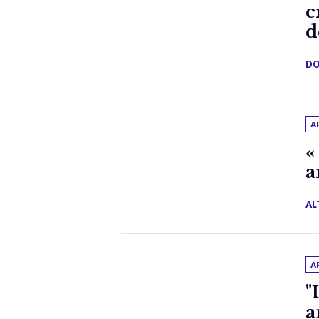
c
d
DO
A
«
a
AL
A
"
a