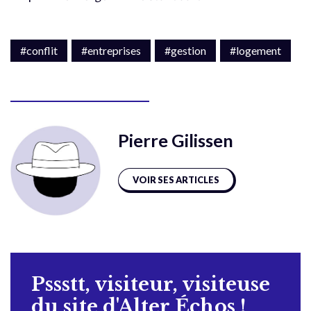
#conflit
#entreprises
#gestion
#logement
Pierre Gilissen
VOIR SES ARTICLES
Pssstt, visiteur, visiteuse
du site d'Alter Échos !