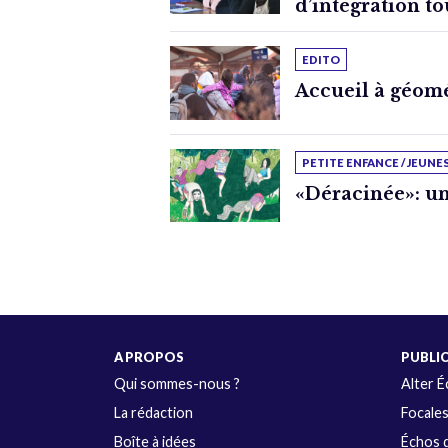
d’intégration to
EDITO
Accueil à géomé
PETITE ENFANCE / JEUNE
«Déracinée»: un
A PROPOS
PUBLI
Qui sommes-nous ?
Alter 
La rédaction
Focale
Boîte à idées
Échos d