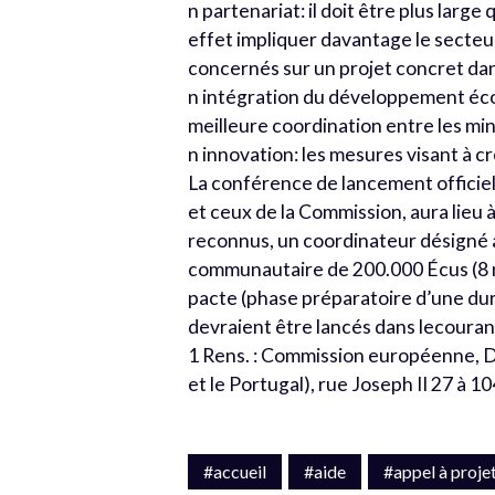
n partenariat: il doit être plus large
effet impliquer davantage le secteur
concernés sur un projet concret dans
n intégration du développement éco
meilleure coordination entre les min
n innovation: les mesures visant à c
La conférence de lancement officiel
et ceux de la Commission, aura lieu
reconnus, un coordinateur désigné a
communautaire de 200.000 Écus (8 m
pacte (phase préparatoire d’une dur
devraient être lancés dans lecouran
1 Rens. : Commission européenne, D
et le Portugal), rue Joseph II 27 à 1
#accueil
#aide
#appel à proje