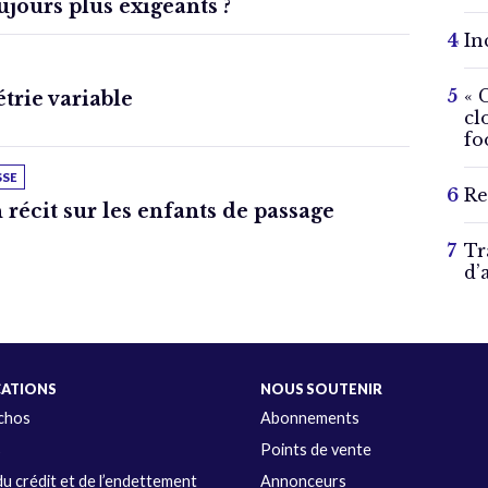
ujours plus exigeants ?
In
« 
trie variable
cl
fo
SSE
Re
 récit sur les enfants de passage
Tr
d’
CATIONS
NOUS SOUTENIR
Échos
Abonnements
s
Points de vente
u crédit et de l’endettement
Annonceurs