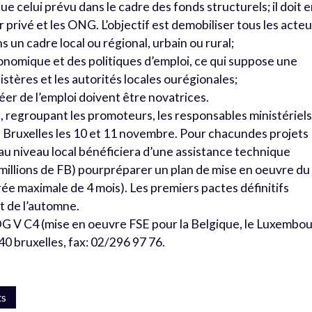
 que celui prévu dans le cadre des fonds structurels; il doit 
 privé et les ONG. L’objectif est demobiliser tous les acte
 un cadre local ou régional, urbain ou rural;
nomique et des politiques d’emploi, ce qui suppose une
istères et les autorités locales ourégionales;
réer de l’emploi doivent être novatrices.
, regroupant les promoteurs, les responsables ministériel
 à Bruxelles les 10 et 11 novembre. Pour chacundes projets
u niveau local bénéficiera d’une assistance technique
illions de FB) pourpréparer un plan de mise en oeuvre du
ée maximale de 4 mois). Les premiers pactes définitifs
t de l’automne.
G V C4 (mise en oeuvre FSE pour la Belgique, le Luxembo
040 bruxelles, fax: 02/296 97 76.
ts