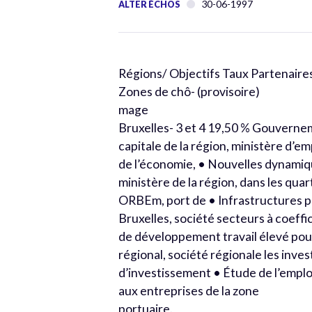
30-06-1997
ALTER ÉCHOS
Régions/ Objectifs Taux Partenaires
Zones de chô- (provisoire)
mage
Bruxelles- 3 et 4 19,50 % Gouverne
capitale de la région, ministère d’em
de l’économie, • Nouvelles dynami
ministère de la région, dans les quar
ORBEm, port de • Infrastructures 
Bruxelles, société secteurs à coeffi
de développement travail élevé pour
régional, société régionale les inve
d’investissement • Étude de l’emplo
aux entreprises de la zone
portuaire.