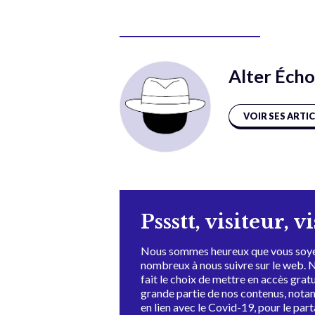
Alter Écho
VOIR SES ARTI
Pssstt, visiteur, v
Nous sommes heureux que vous soye
nombreux à nous suivre sur le web. 
fait le choix de mettre en accès grat
grande partie de nos contenus, not
en lien avec le Covid-19, pour le par