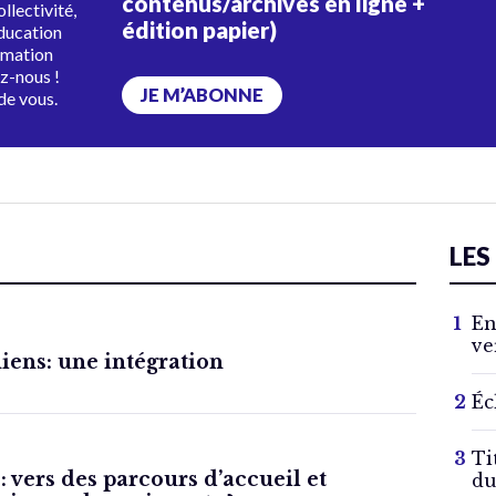
contenus/archives en ligne +
ollectivité,
édition papier)
éducation
rmation
ez-nous !
JE M’ABONNE
de vous.
LES
En
ve
iens: une intégration
Éc
Ti
 vers des parcours d’accueil et
du