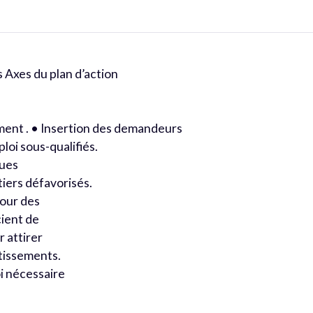
 Axes du plan d’action
ment . • Insertion des demandeurs
ploi sous-qualifiés.
ques
tiers défavorisés.
pour des
cient de
 attirer
stissements.
i nécessaire