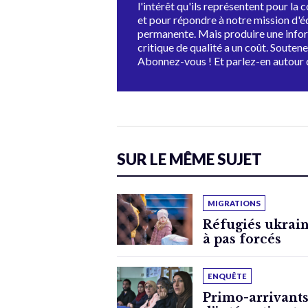
l'intérêt qu'ils représentent pour la c
et pour répondre à notre mission d'
permanente. Mais produire une info
critique de qualité a un coût. Souten
Abonnez-vous ! Et parlez-en autour 
SUR LE MÊME SUJET
MIGRATIONS
Réfugiés ukrain
à pas forcés
ENQUÊTE
Primo-arrivants: