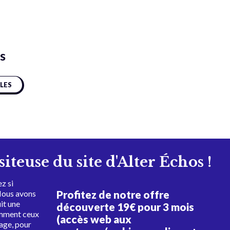
s
CLES
isiteuse du site d'Alter Échos !
z si
Profitez de notre offre
Nous avons
uit une
découverte 19€ pour 3 mois
amment ceux
(accès web aux
tage, pour