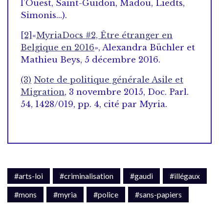
l’Ouest, Saint-Guidon, Madou, Liedts,
Simonis…).
[2]
«
MyriaDocs #2, Être étranger en
Belgique en 2016
», Alexandra Büchler et
Mathieu Beys, 5 décembre 2016.
(3)
Note de politique générale Asile et
Migration
, 3 novembre 2015, Doc. Parl.
54, 1428/019, pp. 4, cité par Myria.
#arts-loi
#criminalisation
#gaudi
#illégaux
#mons
#myria
#police
#sans-papiers