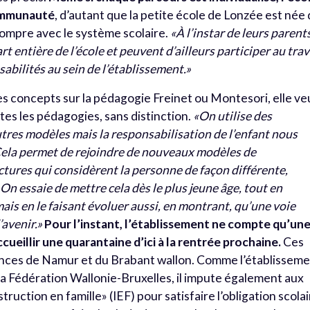
ommunauté
, d’autant que la petite école de Lonzée est née
 rompre avec le système scolaire.
«À l’instar de leurs parent
t entière de l’école et peuvent d’ailleurs participer au trav
abilités au sein de l’établissement.»
ses concepts sur la pédagogie Freinet ou Montesori, elle ve
tes les pédagogies, sans distinction.
«On utilise des
tres modèles mais la responsabilisation de l’enfant nous
n. Cela permet de rejoindre de nouveaux modèles de
tures qui considèrent la personne de façon différente,
On essaie de mettre cela dès le plus jeune âge, tout en
mais en le faisant évoluer aussi, en montrant, qu’une voie
’avenir.»
Pour l’instant, l’établissement ne compte qu’un
ccueillir une quarantaine d’ici à la rentrée prochaine.
Ces
inces de Namur et du Brabant wallon. Comme l’établissem
a Fédération Wallonie-Bruxelles, il impute également aux
truction en famille» (IEF) pour satisfaire l’obligation scolai