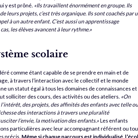
i y est prôné.
«Ils travaillent énormément en groupe. Ils
de leurs projets, c’est très organique. Ils sont coachés par 
ppel à un autre enfant. C’est aussi un apprentissage
cas, les élèves avancent à leur rythme.»
stème scolaire
nsidéré comme étant capable de se prendre en main et de
e, à travers l’interaction avec le collectif et le monde
nne un statut égal à tous les domaines de connaissances et
olliciter des cours, des activités ou des ateliers.
«On
’intérêt, des projets, des affinités des enfants avec telle o
richesse des interactions à travers une pluralité
usciter l’envie, la motivation des enfants.»
Les enfants
çons particulières avec leur accompagnant référent ou tou
s précis.
Même si chaque parcours est individualisé, l’éco