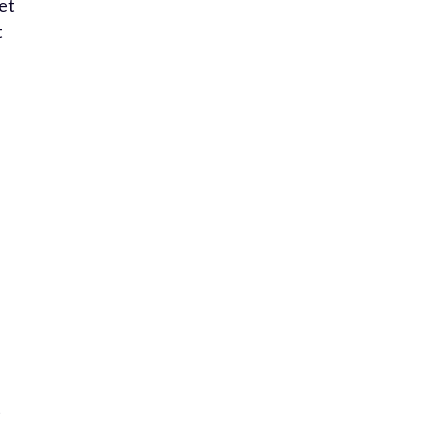
et
t
e
t