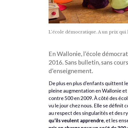
L'école démocratique. A un prix qui 
En Wallonie, l’école démocrat
2016. Sans bulletin, sans cour
d’enseignement.
De plus en plus d’enfants quittent le
pleine augmentation en Wallonie et 
contre 500 en 2009. À côté des écol
vu le jour chez nous. Elle se définit
au respect des singularités et des 
qu’ils veulent apprendre
, et les e
pris en charge pour un coût de 300 