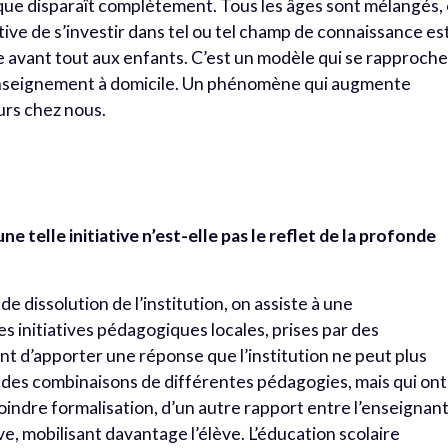
que disparaît complètement. Tous les âges sont mélangés, 
iative de s’investir dans tel ou tel champ de connaissance es
e avant tout aux enfants. C’est un modèle qui se rapproch
enseignement à domicile. Un phénomène qui augmente
eurs chez nous.
e telle initiative n’est-elle pas le reflet de la profonde
dissolution de l’institution, on assiste à une
s initiatives pédagogiques locales, prises par des
nt d’apporter une réponse que l’institution ne peut plus
 des combinaisons de différentes pédagogies, mais qui ont
ndre formalisation, d’un autre rapport entre l’enseignan
ve, mobilisant davantage l’élève. L’éducation scolaire