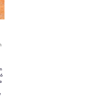
n
en
16
a
e