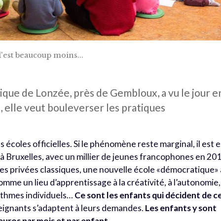
l'est beaucoup moins...
ique de Lonzée, près de Gembloux, a vu le jour e
s, elle veut bouleverser les pratiques
s écoles officielles. Si le phénomène reste marginal, il est 
à Bruxelles, avec un millier de jeunes francophones en 20
es privées classiques, une nouvelle école «démocratique» 
 comme un lieu d’apprentissage à la créativité, à l’autonomie,
rythmes individuels…
Ce sont les enfants qui décident de c
nseignants s’adaptent à leurs demandes.
Les enfants y sont
euros par mois et par enfant
.