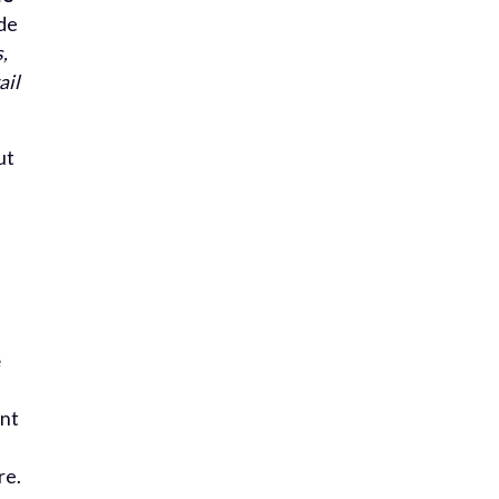
 de
s,
ail
ut
e
ent
re.