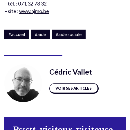
– tél. : 071 32 78 32
– site :
www.ajmo.be
#accueil
#aide
#aide sociale
Cédric Vallet
VOIR SES ARTICLES
Pssstt, visiteur, visiteuse