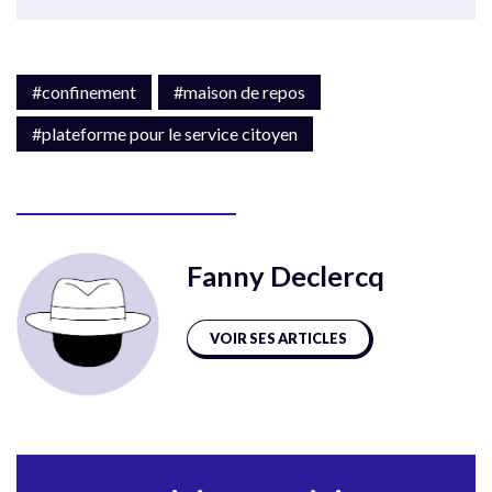
#confinement
#maison de repos
#plateforme pour le service citoyen
Fanny Declercq
VOIR SES ARTICLES