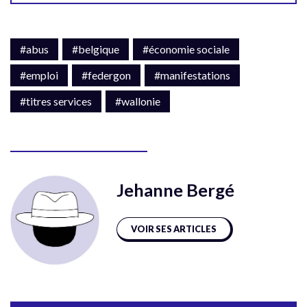
#abus
#belgique
#économie sociale
#emploi
#federgon
#manifestations
#titres services
#wallonie
Jehanne Bergé
VOIR SES ARTICLES