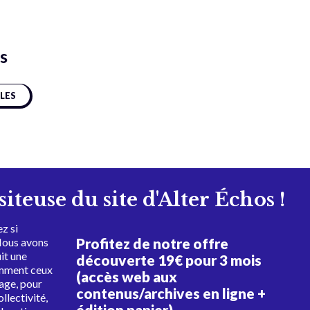
s
CLES
isiteuse du site d'Alter Échos !
z si
Profitez de notre offre
Nous avons
uit une
découverte 19€ pour 3 mois
amment ceux
(accès web aux
tage, pour
contenus/archives en ligne +
ollectivité,
édition papier)