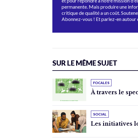
et pour répondre à notre mission d'
permanente. Mais produire une info
critique de qualité a un coût. Souten
Abonnez-vous ! Et parlez-en autour 
SUR LE MÊME SUJET
FOCALES
À travers le spe
SOCIAL
Les initiatives 