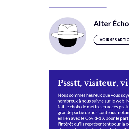
Alter Écho
VOIR SES ARTI
Pssstt, visiteur, v
Nous sommes heureux que vous soye
nombreux à nous suivre sur le web. 
fait le choix de mettre en accès grat
grande partie de nos contenus, not
en lien avec le Covid-19, pour le par
l'intérêt qu'ils représentent pour la c