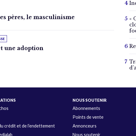
In
des pères, le masculinisme
« 
cl
fo
SSE
Re
t une adoption
Tr
d’
CATIONS
NOUS SOUTENIR
Échos
Abonnements
s
Points de vente
u crédit et de l’endettement
Annonceurs
dialab
Nous soutenir