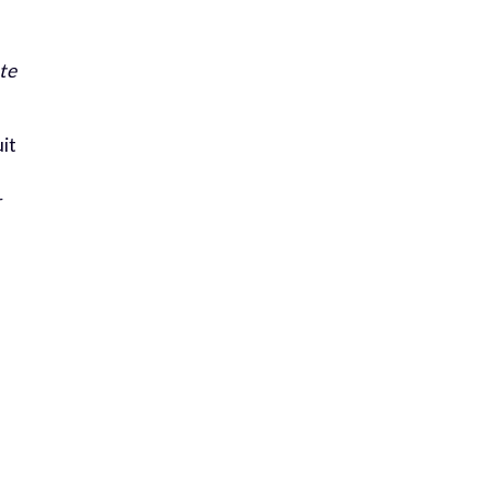
nte
it
r