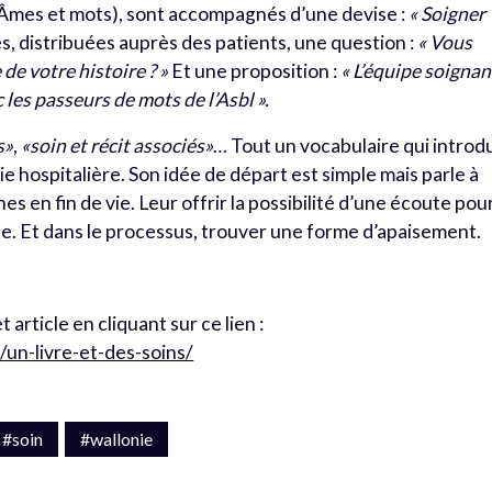
Âmes et mots), sont accompagnés d’une devise :
« Soigner
s, distribuées auprès des patients, une question :
« Vous
 de votre histoire ? »
Et une proposition :
« L’équipe soigna
les passeurs de mots de l’Asbl ».
s»
,
«soin et récit associés»
… Tout un vocabulaire qui introdu
ie hospitalière. Son idée de départ est simple mais parle à
nnes en fin de vie. Leur offrir la possibilité d’une écoute pou
ce. Et dans le processus, trouver une forme d’apaisement.
article en cliquant sur ce lien :
un-livre-et-des-soins/
#soin
#wallonie