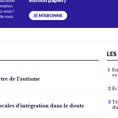
éducation
rmation
ez-nous !
JE M’ABONNE
de vous.
LES
En
ve
ctre de l’autisme
Éc
Ti
locales d’intégration dans le doute
du