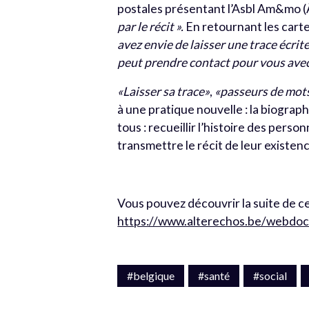
postales présentant l’Asbl Am&mo (
par le récit ».
En retournant les carte
avez envie de laisser une trace écrite
peut prendre contact pour vous avec 
«Laisser sa trace»
,
«passeurs de mot
à une pratique nouvelle : la biograph
tous : recueillir l’histoire des perso
transmettre le récit de leur existen
Vous pouvez découvrir la suite de cet 
https://www.alterechos.be/webdoc/
#belgique
#santé
#social