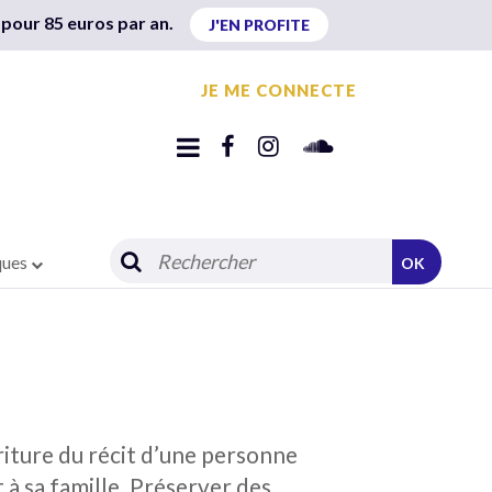
 pour 85 euros par an.
J'EN PROFITE
JE ME CONNECTE
ques
OK
écriture du récit d’une personne
 à sa famille. Préserver des