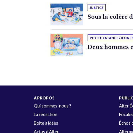
JUSTICE
Sous la colère 
PETITE ENFANCE / JEUNE
Deux hommes e
A PROPOS
PUBLI
Qui sommes-nous ?
Alter 
La rédaction
Focale
Boîte à idées
Échos d
Actus d’Alter
Alterme