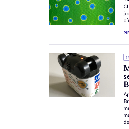
Ch
jo
où
PI
E
M
s
B
Ap
Br
me
me
de 