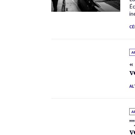
Éc
in
CÉ
A
«
v
AL
A
"
v