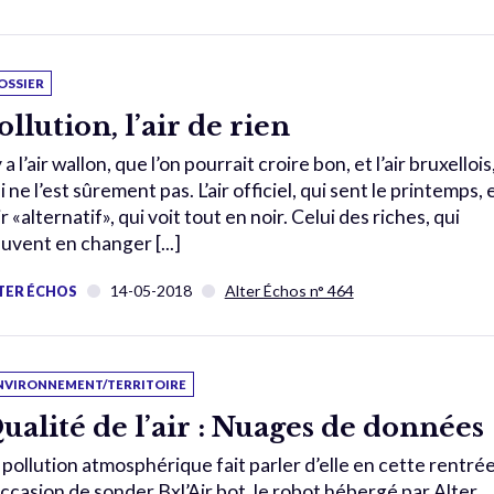
OSSIER
ollution, l’air de rien
 y a l’air wallon, que l’on pourrait croire bon, et l’air bruxellois
i ne l’est sûrement pas. L’air officiel, qui sent le printemps, 
air «alternatif», qui voit tout en noir. Celui des riches, qui
uvent en changer [...]
14-05-2018
Alter Échos n° 464
TER ÉCHOS
NVIRONNEMENT/TERRITOIRE
ualité de l’air : Nuages de données
 pollution atmosphérique fait parler d’elle en cette rentrée
occasion de sonder Bxl’Air bot, le robot hébergé par Alter