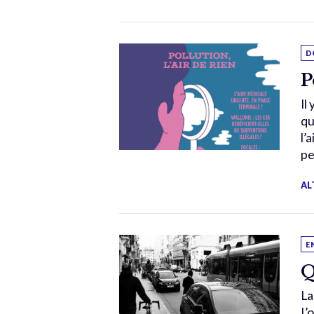
D
P
Il
qu
l’
pe
AL
E
Q
La
L’