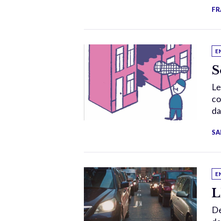
FR
E
S
Le
co
da
SA
E
L
De