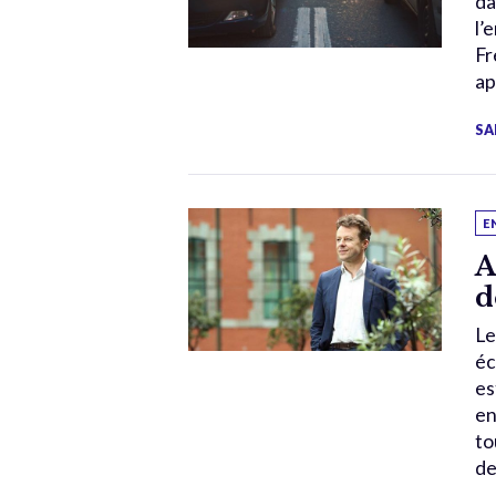
da
l’
Fr
ap
SA
E
A
d
Le
éc
es
en
to
de 