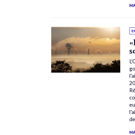
MA
E
«
s
L’
go
l’
20
Ré
co
eu
l’
de
MA