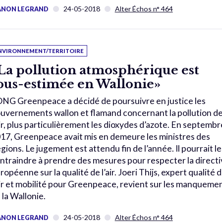
24-05-2018
Alter Échos n° 464
NON LEGRAND
NVIRONNEMENT/TERRITOIRE
La pollution atmosphérique est
ous-estimée en Wallonie»
ONG Greenpeace a décidé de poursuivre en justice les
uvernements wallon et flamand concernant la pollution d
air, plus particulièrement les dioxydes d’azote. En septembr
17, Greenpeace avait mis en demeure les ministres des
gions. Le jugement est attendu fin de l’année. Il pourrait le
ntraindre à prendre des mesures pour respecter la directi
ropéenne sur la qualité de l’air. Joeri Thijs, expert qualité 
air et mobilité pour Greenpeace, revient sur les manqueme
 la Wallonie.
24-05-2018
Alter Échos n° 464
NON LEGRAND