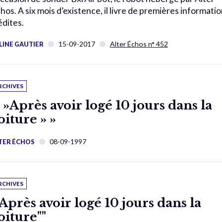
hos. A six mois d’existence, il livre de premières informati
édites.
15-09-2017
Alter Échos n° 452
LINE GAUTIER
RCHIVES
 »Après avoir logé 10 jours dans la
oiture » »
08-09-1997
TER ÉCHOS
RCHIVES
"Après avoir logé 10 jours dans la
oiture""