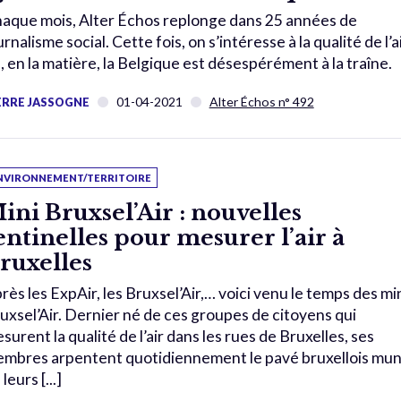
aque mois, Alter Échos replonge dans 25 années de
urnalisme social. Cette fois, on s’intéresse à la qualité de l’a
, en la matière, la Belgique est désespérément à la traîne.
01-04-2021
Alter Échos n° 492
ERRE JASSOGNE
NVIRONNEMENT/TERRITOIRE
ini Bruxsel’Air : nouvelles
entinelles pour mesurer l’air à
ruxelles
rès les ExpAir, les Bruxsel’Air,… voici venu le temps des min
uxsel’Air. Dernier né de ces groupes de citoyens qui
surent la qualité de l’air dans les rues de Bruxelles, ses
mbres arpentent quotidiennement le pavé bruxellois mun
leurs [...]