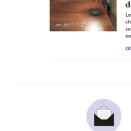
d
Le
ch
se
em
CÉ