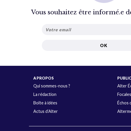
Vous souhaitez être informé.e de 
A PROPOS
PUBLI
Qui sommes-nous ?
Alter 
La rédaction
Focale
Boîte à idées
Échos d
Actus d’Alter
Alterme