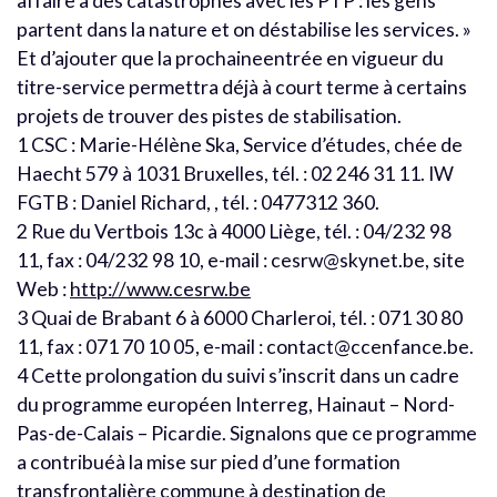
affaire à des catastrophes avec les PTP : les gens
partent dans la nature et on déstabilise les services. »
Et d’ajouter que la prochaineentrée en vigueur du
titre-service permettra déjà à court terme à certains
projets de trouver des pistes de stabilisation.
1 CSC : Marie-Hélène Ska, Service d’études, chée de
Haecht 579 à 1031 Bruxelles, tél. : 02 246 31 11. IW
FGTB : Daniel Richard, , tél. : 0477312 360.
2 Rue du Vertbois 13c à 4000 Liège, tél. : 04/232 98
11, fax : 04/232 98 10, e-mail : cesrw@skynet.be, site
Web :
http://www.cesrw.be
3 Quai de Brabant 6 à 6000 Charleroi, tél. : 071 30 80
11, fax : 071 70 10 05, e-mail : contact@ccenfance.be.
4 Cette prolongation du suivi s’inscrit dans un cadre
du programme européen Interreg, Hainaut – Nord-
Pas-de-Calais – Picardie. Signalons que ce programme
a contribuéà la mise sur pied d’une formation
transfrontalière commune à destination de