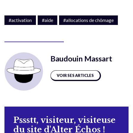
#activation
#aide
#allocations de chômage
Baudouin Massart
VOIR SES ARTICLES
Pssstt, visiteur, visiteuse
du site d'Alter Échos !