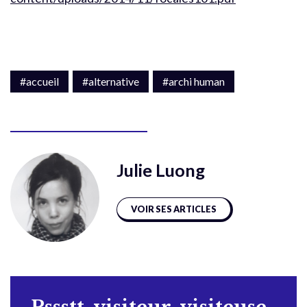
#accueil
#alternative
#archi human
Julie Luong
VOIR SES ARTICLES