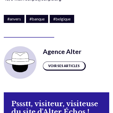
#anvers
#banque
#belgique
Agence Alter
VOIR SES ARTICLES
Pssstt, visiteur, visiteuse
du site d'Alter Échos !