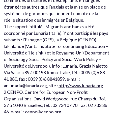
comme des brochures et desdépliants en langues
étrangères autres que l’anglais et la mise en place de
systèmes de garanties qui tiennent compte de la
réelle situation des immigrés enBelgique.
1 Le rapport intitulé : Migrants and banks a été
coordonné par Lunaria (Italie). Y ont participé les pays
suivants : l’Espagne (GES), la Belgique (CENPO),
laFinlande (Vanta Institute for continuing Education –
Université d’Helsinki) et le Royaume-Uni (Department
of Sociology, Social Policy and Social Work Policy –
Université deLiverpool). Info : Lunaria, Grazia Naletto,
Via Salaria 89 à 00198 Roma- Italie, tél. : 0039 (0)6 88
41 880, fax : 0039 (0)6 8841859, e-mail :
ar.lunaria@lunaria.org, site :
http://www.lunaria.org
2 CENPO, Centre for European Non-Profit
Organizations, David Wedgwood, rue Champ du Roi,
37 à 1040 Bruxelles, tél. : 02 734 07 70, fax : 02 733 36
46, e-mail : cenpo@cenpo.org