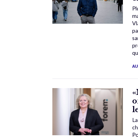
Pl
ma
Vl
pa
sa
pr
qu
AU
«
o
l
La
ch
Po