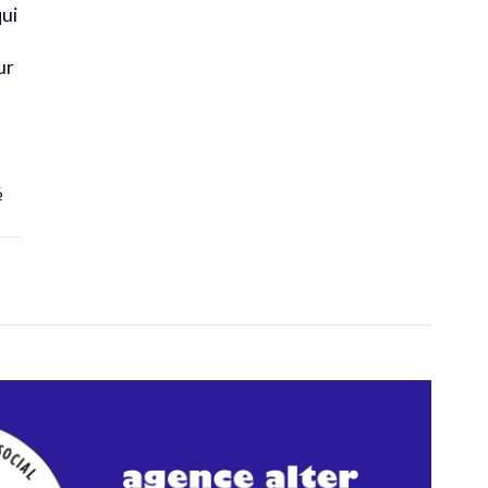
qui
ur
6