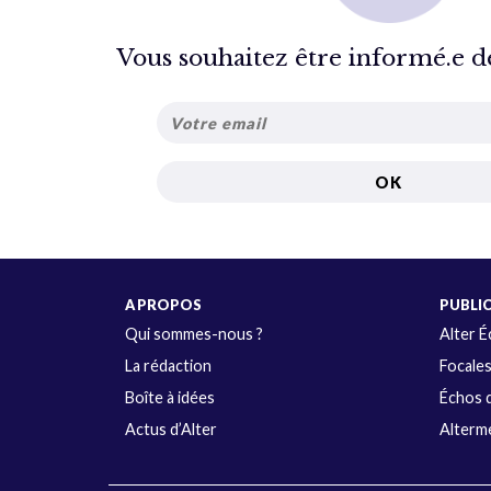
Vous souhaitez être informé.e de 
A PROPOS
PUBLI
Qui sommes-nous ?
Alter 
La rédaction
Focale
Boîte à idées
Échos d
Actus d’Alter
Alterme