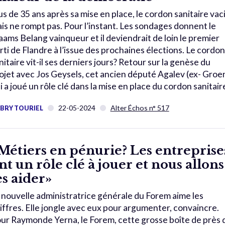
us de 35 ans après sa mise en place, le cordon sanitaire vaci
is ne rompt pas. Pour l’instant. Les sondages donnent le
aams Belang vainqueur et il deviendrait de loin le premier
rti de Flandre à l’issue des prochaines élections. Le cordon
nitaire vit-il ses derniers jours? Retour sur la genèse du
ojet avec Jos Geysels, cet ancien député Agalev (ex- Groe
i a joué un rôle clé dans la mise en place du cordon sanitair
22-05-2024
Alter Échos n° 517
BRY TOURIEL
Métiers en pénurie? Les entreprise
nt un rôle clé à jouer et nous allons
es aider»
 nouvelle administratrice générale du Forem aime les
iffres. Elle jongle avec eux pour argumenter, convaincre.
ur Raymonde Yerna, le Forem, cette grosse boîte de près 