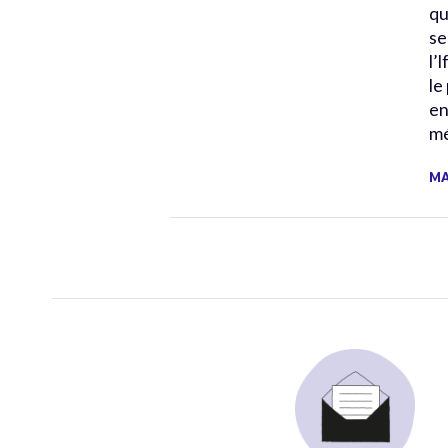
qu
se
l’
le
en
mé
MA