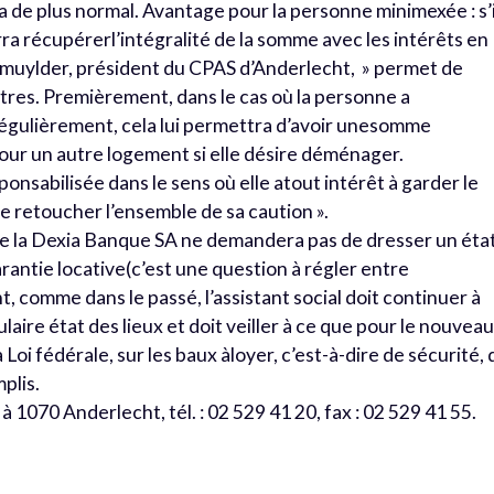
 a de plus normal. Avantage pour la personne minimexée : s’i
urra récupérerl’intégralité de la somme avec les intérêts en
emuylder, président du CPAS d’Anderlecht, » permet de
itres. Premièrement, dans le cas où la personne a
égulièrement, cela lui permettra d’avoir unesomme
our un autre logement si elle désire déménager.
nsabilisée dans le sens où elle atout intérêt à garder le
de retoucher l’ensemble de sa caution ».
 que la Dexia Banque SA ne demandera pas de dresser un éta
arantie locative(c’est une question à régler entre
t, comme dans le passé, l’assistant social doit continuer à
laire état des lieux et doit veiller à ce que pour le nouvea
a Loi fédérale, sur les baux àloyer, c’est-à-dire de sécurité,
mplis.
à 1070 Anderlecht, tél. : 02 529 41 20, fax : 02 529 41 55.