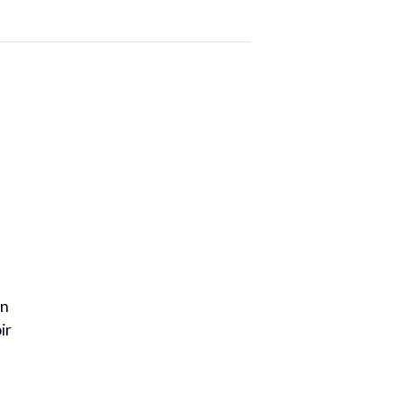
on
ir