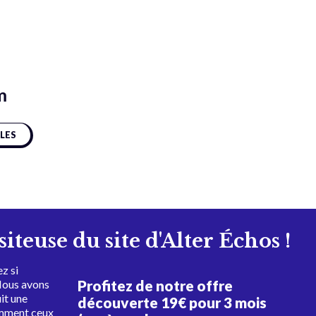
m
CLES
isiteuse du site d'Alter Échos !
z si
Profitez de notre offre
Nous avons
uit une
découverte 19€ pour 3 mois
amment ceux