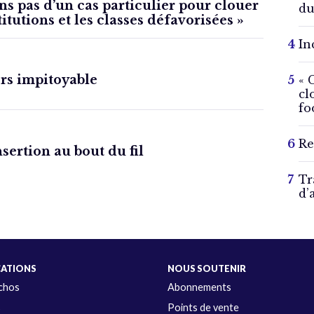
ns pas d’un cas particulier pour clouer
du
titutions et les classes défavorisées »
In
rs impitoyable
« 
cl
fo
Re
nsertion au bout du fil
Tr
d’
CATIONS
NOUS SOUTENIR
Échos
Abonnements
s
Points de vente