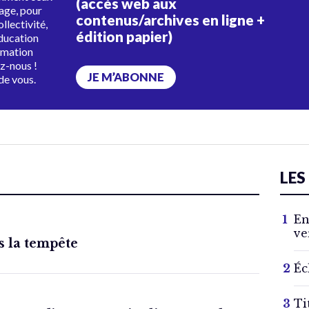
(accès web aux
tage, pour
contenus/archives en ligne +
ollectivité,
édition papier)
éducation
rmation
ez-nous !
JE M’ABONNE
de vous.
LES
En
ve
s la tempête
Éc
Ti