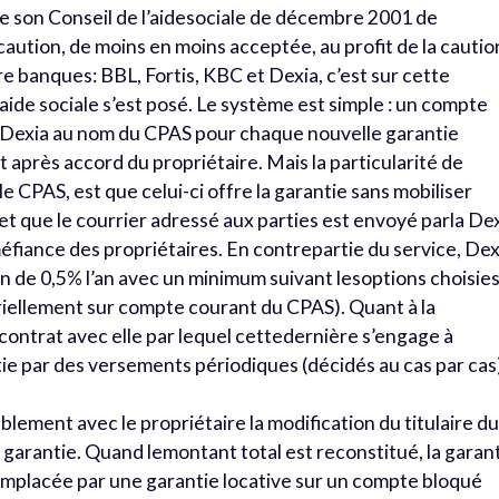
de son Conseil de l’aidesociale de décembre 2001 de
 caution, de moins en moins acceptée, au profit de la cautio
e banques: BBL, Fortis, KBC et Dexia, c’est sur cette
’aide sociale s’est posé. Le système est simple : un compte
z Dexia au nom du CPAS pour chaque nouvelle garantie
 après accord du propriétaire. Mais la particularité de
e CPAS, est que celui-ci offre la garantie sans mobiliser
t que le courrier adressé aux parties est envoyé parla De
éfiance des propriétaires. En contrepartie du service, Dex
de 0,5% l’an avec un minimum suivant lesoptions choisie
riellement sur compte courant du CPAS). Quant à la
contrat avec elle par lequel cettedernière s’engage à
tie par des versements périodiques (décidés au cas par cas
lement avec le propriétaire la modification du titulaire d
 garantie. Quand lemontant total est reconstitué, la garan
emplacée par une garantie locative sur un compte bloqué