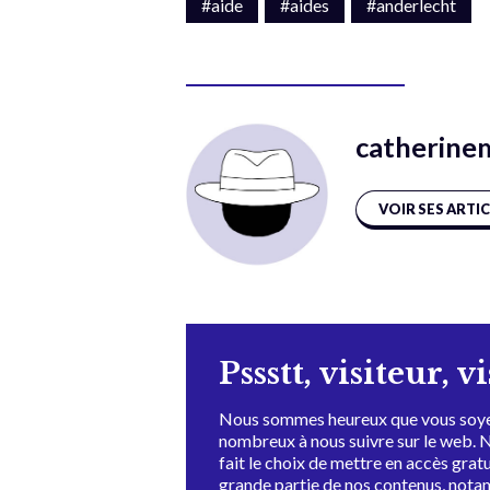
#aide
#aides
#anderlecht
catherine
VOIR SES ARTI
Pssstt, visiteur, v
Nous sommes heureux que vous soye
nombreux à nous suivre sur le web. 
fait le choix de mettre en accès grat
grande partie de nos contenus, not