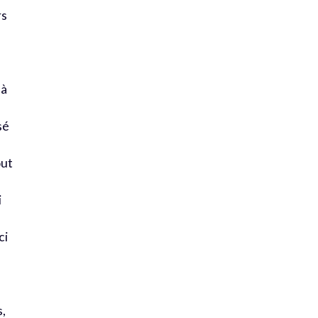
rs
 à
sé
out
i
ci
s,