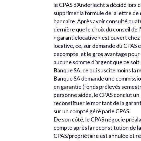
le CPAS d’Anderlecht a décidé lors 
supprimer la formule de la lettre de
bancaire. Après avoir consulté quatr
dernière que le choix du conseil de l
« garantielocative » est ouvert che
locative, ce, sur demande du CPAS et
cecompte, et le gros avantage pour l
aucune somme d’argent que ce soit e
Banque SA, ce qui suscite moins la m
Banque SA demande une commission 
en garantie (fonds prélevés semest
personne aidée, le CPAS conclut un 
reconstituer le montant de la garan
sur un compté géré parle CPAS.
De son côté, le CPAS négocie préalab
compte après la reconstitution de la
CPAS/propriétaire est annulée et r