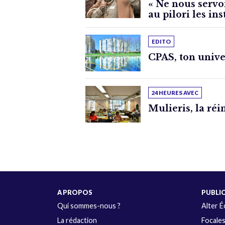
« Ne nous servo
au pilori les ins
EDITO
CPAS, ton unive
24 HEURES AVEC
Mulieris, la réi
A PROPOS
PUBLI
Qui sommes-nous ?
Alter 
La rédaction
Focale