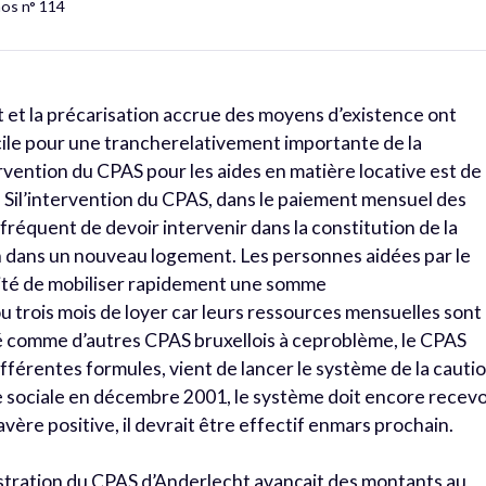
hos n° 114
 et la précarisation accrue des moyens d’existence ont
icile pour une trancherelativement importante de la
rvention du CPAS pour les aides en matière locative est de
. Sil’intervention du CPAS, dans le paiement mensuel des
s fréquent de devoir intervenir dans la constitution de la
ion dans un nouveau logement. Les personnes aidées par le
lité de mobiliser rapidement une somme
 trois mois de loyer car leurs ressources mensuelles sont
é comme d’autres CPAS bruxellois à ceproblème, le CPAS
fférentes formules, vient de lancer le système de la cauti
e sociale en décembre 2001, le système doit encore recevo
’avère positive, il devrait être effectif enmars prochain.
inistration du CPAS d’Anderlecht avançait des montants au