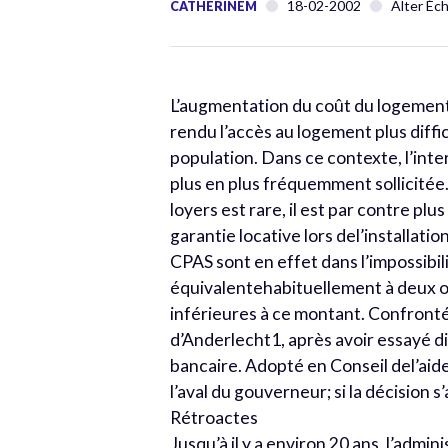
18-02-2002
Alter Éc
CATHERINEM
L’augmentation du coût du logement
rendu l’accès au logement plus diff
population. Dans ce contexte, l’inte
plus en plus fréquemment sollicitée
loyers est rare, il est par contre plu
garantie locative lors del’installat
CPAS sont en effet dans l’impossibi
équivalentehabituellement à deux ou
inférieures à ce montant. Confront
d’Anderlecht1, après avoir essayé di
bancaire. Adopté en Conseil del’aid
l’aval du gouverneur; si la décision s
Rétroactes
Jusqu’à il y a environ 20 ans, l’adm