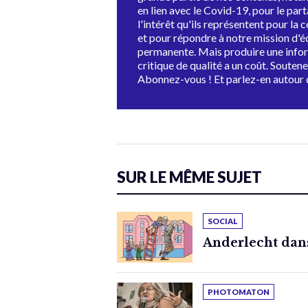
en lien avec le Covid-19, pour le par
l'intérêt qu'ils représentent pour la c
et pour répondre à notre mission d'
permanente. Mais produire une info
critique de qualité a un coût. Souten
Abonnez-vous ! Et parlez-en autour 
SUR LE MÊME SUJET
SOCIAL
Anderlecht dan
PHOTOMATON