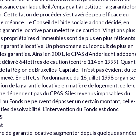
issance par laquelle ils’engageait à restituer la garantie lo
on. Cette façon de procéder s’est avérée peu efficace eu
te créance. Le Conseil de l’aide sociale a donc décidé, en
 garantie locative par unelettre de caution. Vingt ans plus
 les propriétaires d’immeubles sont de plus en plus réticents
r garantie locative. Un phénomène qui conduit de plus en
 les garanties. Ainsi en 2001, le CPAS d’Anderlecht adépen
 délivré 64 lettres de caution (contre 114 en 1999). Quant
 la Région deBruxelles-Capitale, il n’est pas évident du t
imexé. En effet, si l’ordonnance du 16 juillet 1998 organise
tion de la garantie locative en matière de logement, celle-c
i ne dépendent pas du CPAS. Si lesrevenus imposables du
l au Fonds ne peuvent dépasser un certain montant, celle-
ies desolvabilité. L’intervention du Fonds est donc
S.
nt
e de garantie locative augmenter depuis quelques année