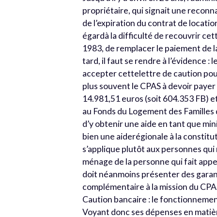
propriétaire, qui signait une reconna
de l’expiration du contrat de locati
égardà la difficulté de recouvrir cet
1983, de remplacer le paiement de la
tard, il faut se rendre à l’évidence :
accepter cettelettre de caution pou
plus souvent le CPAS à devoir payer
14.981,51 euros (soit 604.353 FB) et
au Fonds du Logement des Familles de
d’y obtenir une aide en tant que min
bien une aiderégionale à la constitu
s’applique plutôt aux personnes qu
ménage de la personne qui fait appe
doit néanmoins présenter des garant
complémentaire à la mission du CPA
Caution bancaire : le fonctionneme
Voyant donc ses dépenses en matièr