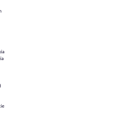
n
xia
ia
s
)
u
tie